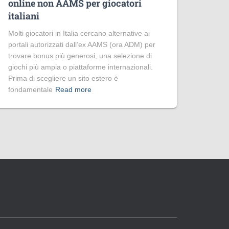
online non AAMS per giocatori
italiani
Molti giocatori in Italia cercano alternative ai
portali autorizzati dall’ex AAMS (ora ADM) per
trovare bonus più generosi, una selezione di
giochi più ampia o piattaforme internazionali.
Prima di scegliere un sito estero è
fondamentale
Read more