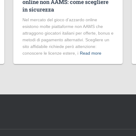
online non AAMS: come scegliere
in sicurezza
Nel mercato del gioco d’azzardo online
esistono molte piattaforme non AAMS che
attraggono giocatori italiani per offerte, bonus e
metodi di pagamento alternativi. Scegliere un
sito affidabile richiede però attenzione:
conoscere le licenze estere, i
Read more