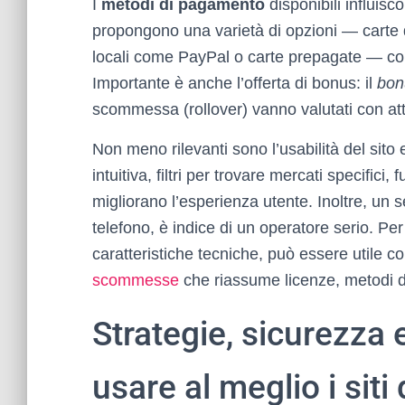
I
metodi di pagamento
disponibili influisc
propongono una varietà di opzioni — carte di 
locali come PayPal o carte prepagate — con
Importante è anche l’offerta di bonus: il
bon
scommessa (rollover) vanno valutati con att
Non meno rilevanti sono l’usabilità del sito e 
intuitiva, filtri per trovare mercati specifici
migliorano l’esperienza utente. Inoltre, un se
telefono, è indice di un operatore serio. Pe
caratteristiche tecniche, può essere utile c
scommesse
che riassume licenze, metodi d
Strategie, sicurezza 
usare al meglio i si