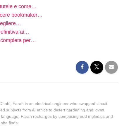
, tutele e come…
noscere bookmaker…
egliere…
efinitiva ai…
a completa per…
bi, Farah is an electrical engineer who swapped circuit
ed subjects from AI ethics to desert gardening and loves
an language. Farah recharges by composing oud melodies and
 she finds.