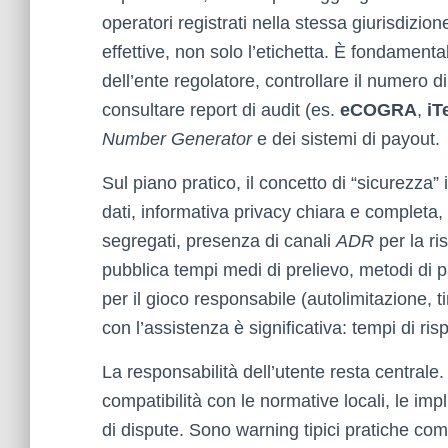
operatori registrati nella stessa giurisdizio
effettive, non solo l’etichetta. È fondamental
dell’ente regolatore, controllare il numero d
consultare report di audit (es.
eCOGRA
,
iT
Number Generator
e dei sistemi di payout.
Sul piano pratico, il concetto di “sicurezza” 
dati, informativa privacy chiara e completa,
segregati, presenza di canali
ADR
per la ri
pubblica tempi medi di prelievo, metodi di p
per il gioco responsabile (autolimitazione,
con l’assistenza è significativa: tempi di risp
La responsabilità dell’utente resta centrale
compatibilità con le normative locali, le impli
di dispute. Sono warning tipici pratiche com