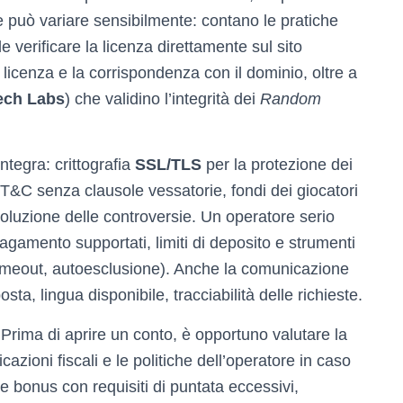
ne può variare sensibilmente: contano le pratiche
e verificare la licenza direttamente sul sito
i licenza e la corrispondenza con il dominio, oltre a
ech Labs
) che validino l’integrità dei
Random
integra: crittografia
SSL/TLS
per la protezione dei
 T&C senza clausole vessatorie, fondi dei giocatori
soluzione delle controversie. Un operatore serio
agamento supportati, limiti di deposito e strumenti
 timeout, autoesclusione). Anche la comunicazione
osta, lingua disponibile, tracciabilità delle richieste.
. Prima di aprire un conto, è opportuno valutare la
cazioni fiscali e le politiche dell’operatore in caso
e bonus con requisiti di puntata eccessivi,