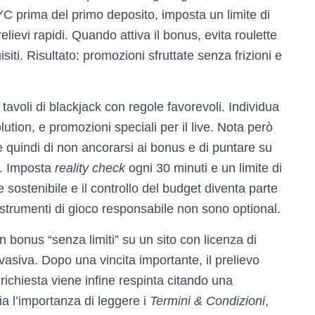
C prima del primo deposito, imposta un limite di
elievi rapidi. Quando attiva il bonus, evita roulette
iti. Risultato: promozioni sfruttate senza frizioni e
 tavoli di blackjack con regole favorevoli. Individua
tion, e promozioni speciali per il live. Nota però
de quindi di non ancorarsi ai bonus e di puntare su
e. Imposta
reality check
ogni 30 minuti e un limite di
 sostenibile e il controllo del budget diventa parte
 strumenti di gioco responsabile non sono optional.
bonus “senza limiti” su un sito con licenza di
asiva. Dopo una vincita importante, il prelievo
a richiesta viene infine respinta citando una
a l’importanza di leggere i
Termini & Condizioni
,