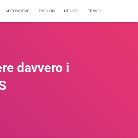
AUTOMOTIVE
FASHION
HEALTH
TRAVEL
re davvero i
MS