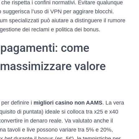
a che rispetta i confini normativi. Evitare qualunque
 suggerisca l’uso di VPN per aggirare blocchi.
um specializzati può aiutare a distinguere il rumore
gestione dei reclami e politica dei bonus.
 pagamenti: come
e massimizzare valore
per definire i
migliori casino non AAMS
. La vera
quisito di puntata) ideale si colloca tra x25 e x40
 convertire in denaro reale. Va valutato anche il
 ma tavoli e live possono variare tra 5% e 20%,
x bet
durante il bonus (es. 5€), le tempistiche per