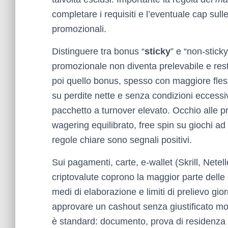
completare i requisiti e l’eventuale cap sulle
promozionali.
Distinguere tra bonus “
sticky
” e “non-sticky
promozionale non diventa prelevabile e resta
poi quello bonus, spesso con maggiore flessi
su perdite nette e senza condizioni eccessiv
pacchetto a turnover elevato. Occhio alle pr
wagering equilibrato, free spin su giochi ad
regole chiare sono segnali positivi.
Sui pagamenti, carte, e-wallet (Skrill, Netell
criptovalute coprono la maggior parte delle
medi di elaborazione e limiti di prelievo gior
approvare un cashout senza giustificato mo
è standard: documento, prova di residenza e 