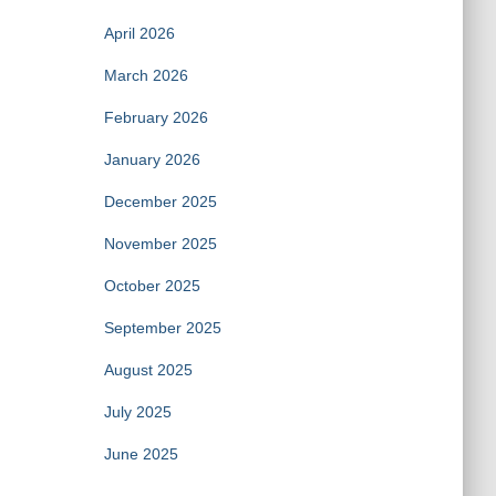
April 2026
March 2026
February 2026
January 2026
December 2025
November 2025
October 2025
September 2025
August 2025
July 2025
June 2025