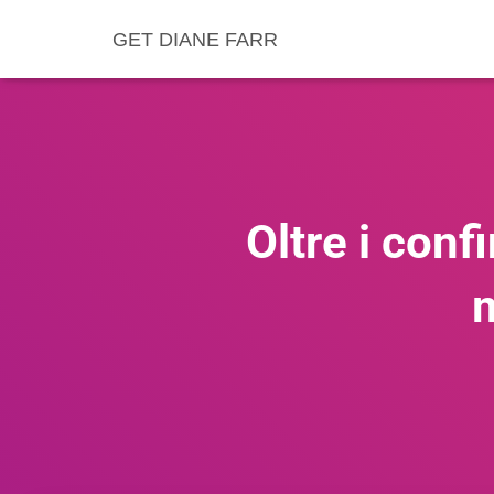
GET DIANE FARR
Oltre i con
m