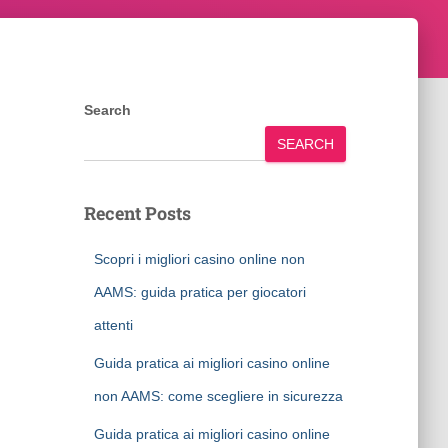
Search
SEARCH
Recent Posts
Scopri i migliori casino online non
AAMS: guida pratica per giocatori
attenti
Guida pratica ai migliori casino online
non AAMS: come scegliere in sicurezza
Guida pratica ai migliori casino online