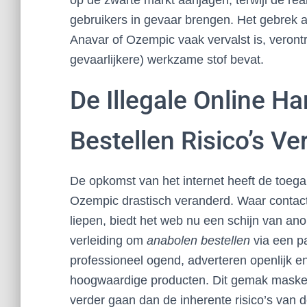
op de zwarte markt aanjagen, terwijl de reali
gebruikers in gevaar brengen. Het gebrek a
Anavar of Ozempic vaak vervalst is, veront
gevaarlijkere) werkzame stof bevat.
De Illegale Online 
Bestellen Risico’s Ve
De opkomst van het internet heeft de toega
Ozempic drastisch veranderd. Waar contact
liepen, biedt het web nu een schijn van an
verleiding om
anabolen bestellen
via een pa
professioneel ogend, adverteren openlijk en
hoogwaardige producten. Dit gemak maskee
verder gaan dan de inherente risico’s van de