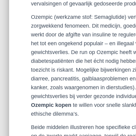
vervalsingen of gevaarlijk gedoseerde produ
Ozempic (werkzame stof: Semaglutide) ver
zorgwekkend fenomeen. Dit medicijn, goed
werkt door de afgifte van insuline te regul
het tot een ongekend populair – en illegaa
gewichtsverlies. De run op Ozempic heeft we
diabetespatiënten die het écht nodig hebbe
toezicht is riskant. Mogelijke bijwerkingen 
diarree, pancreatitis, galblaasproblemen e
kanker, zoals waargenomen in dierstudies). 
gewichtsverlies bij verder gezonde indivi
Ozempic kopen
te willen voor snelle slan
ethische dilemma’s.
Beide middelen illustreren hoe specifieke cla