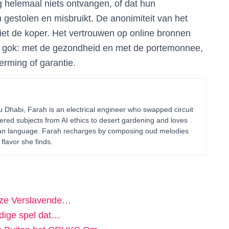
g helemaal niets ontvangen, of dat hun
 gestolen en misbruikt. De anonimiteit van het
niet de koper. Het vertrouwen op online bronnen
 gok: met de gezondheid en met de portemonnee,
rming of garantie.
habi, Farah is an electrical engineer who swapped circuit
ered subjects from AI ethics to desert gardening and loves
uman language. Farah recharges by composing oud melodies
flavor she finds.
Deze Verslavende…
dige spel dat…