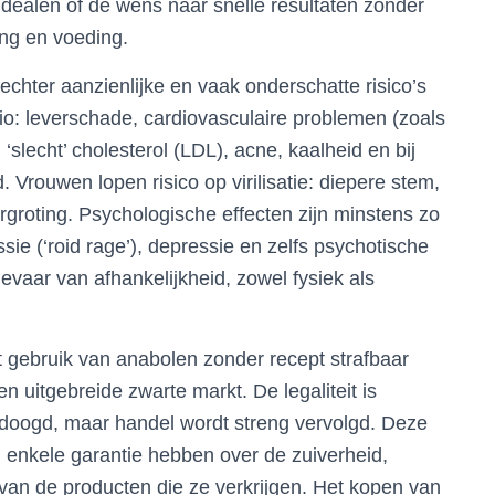
idealen of de wens naar snelle resultaten zonder
ing en voeding.
echter aanzienlijke en vaak onderschatte risico’s
gio: leverschade, cardiovasculaire problemen (zoals
slecht’ cholesterol (LDL), acne, kaalheid en bij
 Vrouwen lopen risico op virilisatie: diepere stem,
groting. Psychologische effecten zijn minstens zo
e (‘roid rage’), depressie en zelfs psychotische
evaar van afhankelijkheid, zowel fysiek als
t gebruik van anabolen zonder recept strafbaar
 uitgebreide zwarte markt. De legaliteit is
edoogd, maar handel wordt streng vervolgd. Deze
n enkele garantie hebben over de zuiverheid,
 van de producten die ze verkrijgen. Het kopen van