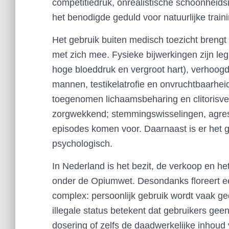
competitiedruk, onrealistische schoonheids
het benodigde geduld voor natuurlijke train
Het gebruik buiten medisch toezicht brengt 
met zich mee. Fysieke bijwerkingen zijn le
hoge bloeddruk en vergroot hart), verhoogd ‘
mannen, testikelatrofie en onvruchtbaarheid.
toegenomen lichaamsbeharing en clitorisver
zorgwekkend; stemmingswisselingen, agressi
episodes komen voor. Daarnaast is er het g
psychologisch.
In Nederland is het bezit, de verkoop en he
onder de Opiumwet. Desondanks floreert een
complex: persoonlijk gebruik wordt vaak g
illegale status betekent dat gebruikers gee
dosering of zelfs de daadwerkelijke inhoud