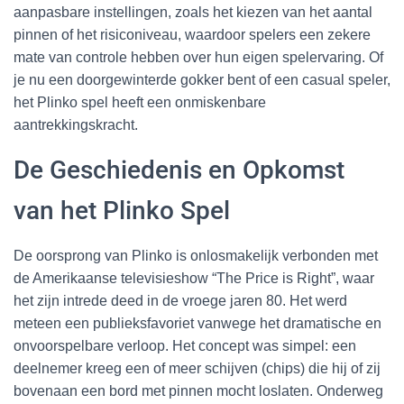
aanpasbare instellingen, zoals het kiezen van het aantal
pinnen of het risiconiveau, waardoor spelers een zekere
mate van controle hebben over hun eigen spelervaring. Of
je nu een doorgewinterde gokker bent of een casual speler,
het Plinko spel heeft een onmiskenbare
aantrekkingskracht.
De Geschiedenis en Opkomst
van het Plinko Spel
De oorsprong van Plinko is onlosmakelijk verbonden met
de Amerikaanse televisieshow “The Price is Right”, waar
het zijn intrede deed in de vroege jaren 80. Het werd
meteen een publieksfavoriet vanwege het dramatische en
onvoorspelbare verloop. Het concept was simpel: een
deelnemer kreeg een of meer schijven (chips) die hij of zij
bovenaan een bord met pinnen mocht loslaten. Onderweg