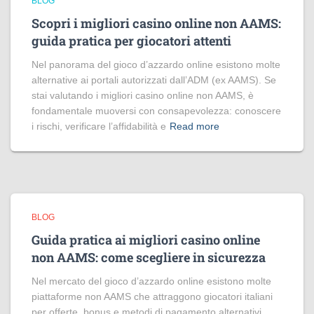
BLOG
Scopri i migliori casino online non AAMS:
guida pratica per giocatori attenti
Nel panorama del gioco d’azzardo online esistono molte
alternative ai portali autorizzati dall’ADM (ex AAMS). Se
stai valutando i migliori casino online non AAMS, è
fondamentale muoversi con consapevolezza: conoscere
i rischi, verificare l’affidabilità e
Read more
BLOG
Guida pratica ai migliori casino online
non AAMS: come scegliere in sicurezza
Nel mercato del gioco d’azzardo online esistono molte
piattaforme non AAMS che attraggono giocatori italiani
per offerte, bonus e metodi di pagamento alternativi.