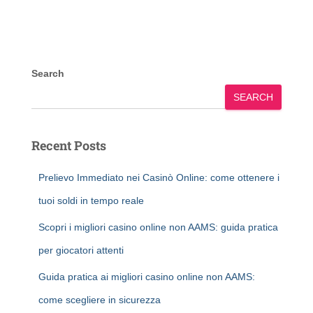
Search
SEARCH
Recent Posts
Prelievo Immediato nei Casinò Online: come ottenere i
tuoi soldi in tempo reale
Scopri i migliori casino online non AAMS: guida pratica
per giocatori attenti
Guida pratica ai migliori casino online non AAMS:
come scegliere in sicurezza