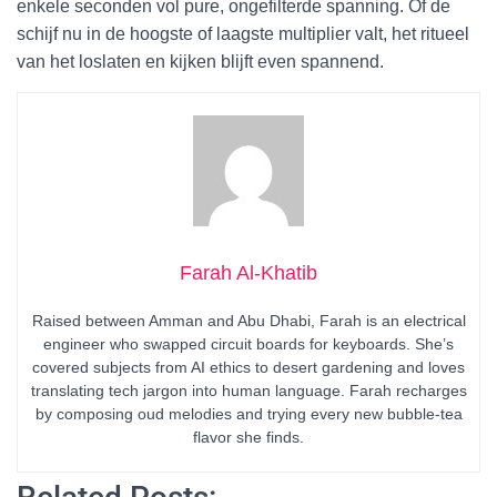
enkele seconden vol pure, ongefilterde spanning. Of de
schijf nu in de hoogste of laagste multiplier valt, het ritueel
van het loslaten en kijken blijft even spannend.
Farah Al-Khatib
Raised between Amman and Abu Dhabi, Farah is an electrical
engineer who swapped circuit boards for keyboards. She’s
covered subjects from AI ethics to desert gardening and loves
translating tech jargon into human language. Farah recharges
by composing oud melodies and trying every new bubble-tea
flavor she finds.