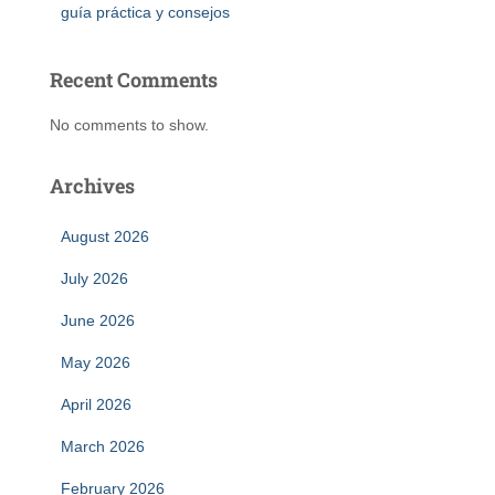
guía práctica y consejos
Recent Comments
No comments to show.
Archives
August 2026
July 2026
June 2026
May 2026
April 2026
March 2026
February 2026