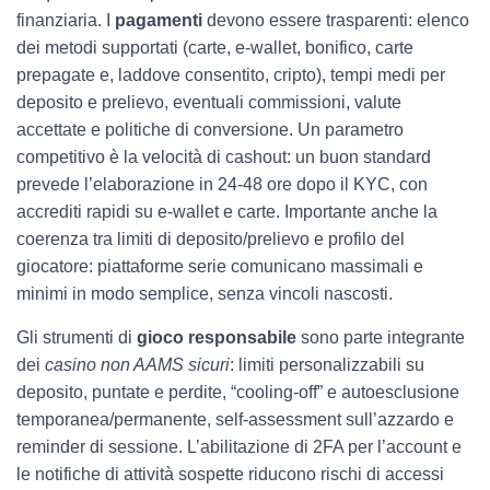
finanziaria. I
pagamenti
devono essere trasparenti: elenco
dei metodi supportati (carte, e-wallet, bonifico, carte
prepagate e, laddove consentito, cripto), tempi medi per
deposito e prelievo, eventuali commissioni, valute
accettate e politiche di conversione. Un parametro
competitivo è la velocità di cashout: un buon standard
prevede l’elaborazione in 24-48 ore dopo il KYC, con
accrediti rapidi su e-wallet e carte. Importante anche la
coerenza tra limiti di deposito/prelievo e profilo del
giocatore: piattaforme serie comunicano massimali e
minimi in modo semplice, senza vincoli nascosti.
Gli strumenti di
gioco responsabile
sono parte integrante
dei
casino non AAMS sicuri
: limiti personalizzabili su
deposito, puntate e perdite, “cooling-off” e autoesclusione
temporanea/permanente, self-assessment sull’azzardo e
reminder di sessione. L’abilitazione di 2FA per l’account e
le notifiche di attività sospette riducono rischi di accessi