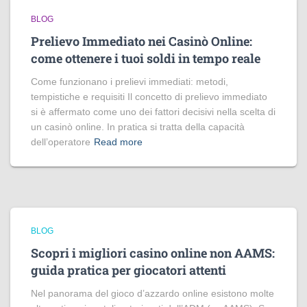
BLOG
Prelievo Immediato nei Casinò Online:
come ottenere i tuoi soldi in tempo reale
Come funzionano i prelievi immediati: metodi,
tempistiche e requisiti Il concetto di prelievo immediato
si è affermato come uno dei fattori decisivi nella scelta di
un casinò online. In pratica si tratta della capacità
dell’operatore
Read more
BLOG
Scopri i migliori casino online non AAMS:
guida pratica per giocatori attenti
Nel panorama del gioco d’azzardo online esistono molte