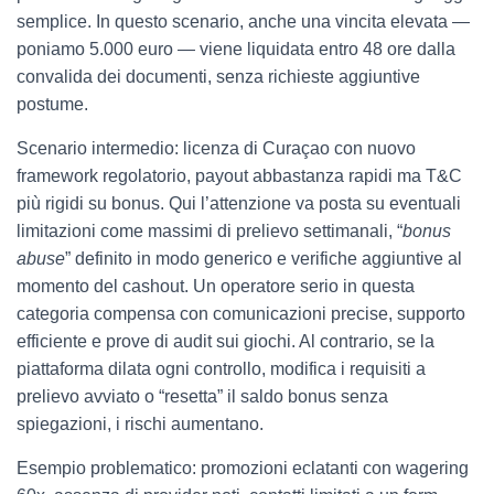
semplice. In questo scenario, anche una vincita elevata —
poniamo 5.000 euro — viene liquidata entro 48 ore dalla
convalida dei documenti, senza richieste aggiuntive
postume.
Scenario intermedio: licenza di Curaçao con nuovo
framework regolatorio, payout abbastanza rapidi ma T&C
più rigidi su bonus. Qui l’attenzione va posta su eventuali
limitazioni come massimi di prelievo settimanali, “
bonus
abuse
” definito in modo generico e verifiche aggiuntive al
momento del cashout. Un operatore serio in questa
categoria compensa con comunicazioni precise, supporto
efficiente e prove di audit sui giochi. Al contrario, se la
piattaforma dilata ogni controllo, modifica i requisiti a
prelievo avviato o “resetta” il saldo bonus senza
spiegazioni, i rischi aumentano.
Esempio problematico: promozioni eclatanti con wagering