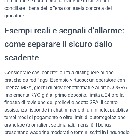
compliance è curata, risulta evidente lo sforzo nel
conciliare libertà dell’offerta con tutela concreta del
giocatore.
Esempi reali e segnali d’allarme:
come separare il sicuro dallo
scadente
Considerare casi concreti aiuta a distinguere buone
pratiche da red flags. Esempio virtuoso: un operatore con
licenza MGA, giochi di provider affermati e audit eCOGRA
implementa KYC già al primo deposito, limita a 24 ore la
finestra di revisione dei prelievi e adotta 2FA. Il centro
assistenza risponde in chat in meno di un minuto, pubblica
tempi medi di pagamento e offre limiti di autorregolazione
granulare (giornalieri, settimanali, mensili). I bonus
presentano wagering moderati e termini scritti in linguaggio