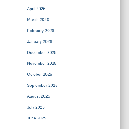
April 2026
March 2026
February 2026
January 2026
December 2025
November 2025
October 2025
September 2025
August 2025
July 2025
June 2025