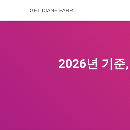
GET DIANE FARR
2026년 기준