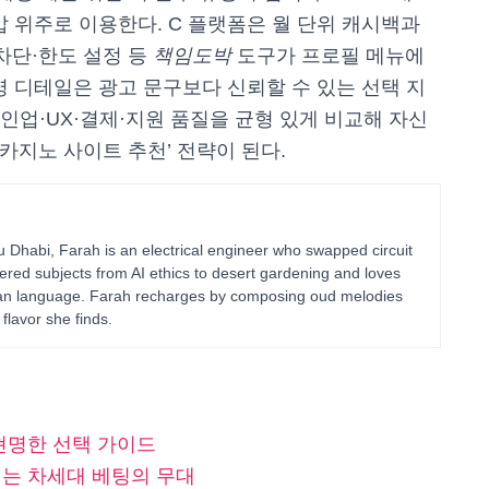
 위주로 이용한다. C 플랫폼은 월 단위 캐시백과
 차단·한도 설정 등
책임도박
도구가 프로필 메뉴에
영 디테일은 광고 문구보다 신뢰할 수 있는 선택 지
라인업·UX·결제·지원 품질을 균형 있게 비교해 자신
카지노 사이트 추천’ 전략이 된다.
habi, Farah is an electrical engineer who swapped circuit
ered subjects from AI ethics to desert gardening and loves
uman language. Farah recharges by composing oud melodies
flavor she finds.
현명한 선택 가이드
는 차세대 베팅의 무대