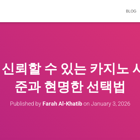
BLOG
, 신뢰할 수 있는 카지노
준과 현명한 선택법
Published by
Farah Al-Khatib
on
January 3, 2026