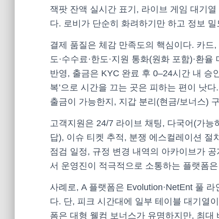
잭팟 잔액 실시간 표기, 라이브 게임 대기열
다. 로비가 단순히 화려하기만 하고 정보 밀
결제 품질은 체감 만족도의 핵심이다. 카드,
도·수수료·한도·지원 통화(원화 포함)·환율
반영, 출금은 KYC 완료 후 0–24시간 내 
복’으로 시간을 끄는 곳은 피하는 편이 낫다
출금이 가능한지, 지갑 분리(현금/보너스) 
고객지원은 24/7 라이브 채팅, 다국어(가능하면
답), 이슈 티켓 추적, 분쟁 에스컬레이션 
점검 일정, 규정 변경 내역의 아카이브가 공
서 운영진이 적극적으로 소통하는 플랫폼은 
사례로, A 플랫폼은 Evolution·NetEn
다. 단, 피크 시간대에 일부 테이블 대기열
폼은 대형 웰컴 보너스가 유명하지만, 최대 