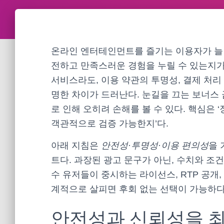
온라인 엔터테인먼트를 즐기는 이용자가 늘면
전하고 만족스러운 경험을 누릴 수 있는지가
서비스라도, 이용 약관의 투명성, 결제 처리
명한 차이가 드러난다. 눈길을 끄는 보너스
로 인해 오히려 손해를 볼 수 있다. 핵심은 
객관적으로 검증 가능한지’다.
아래 지침은
안전성
·
투명성
·
이용 편의성
을 
트다. 과장된 광고 문구가 아닌, 수치와 조
수 유저들이 중시하는 라이선스, RTP 공개,
계적으로 살피면 후회 없는 선택이 가능하다
안전성과 신뢰성을 최