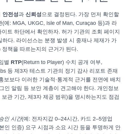
저
안전성
과
신뢰성
으로 결정된다. 가장 먼저 확인할
 MGA, UKGC, Isle of Man, Curaçao 등)과 라
 사이트 하단에서 확인하자. 허가 기관의 조회 페이지
실하다. 라이선스는 분쟁 발생 시 중재나 제재가 가
) 정책을 따르는지의 근거가 된다.
게임별
RTP
(Return to Player) 수치 공개 여부,
 Labs 등 제3자 테스트 기관의 정기 감사 리포트 존재
 홍보보다 이러한 기술적·통계적 근거를 전면에 배치
, 로그인 알림 등 보안 계층이 견고해야 한다. 개인정보
 보관 기간, 제3자 제공 범위)을 명시하는지도 점검
승인 시간
(예: 전자지갑 0–24시간, 카드 2–5영업
YC(본인 인증) 요구 시점과 소요 시간 등을 투명하게 안