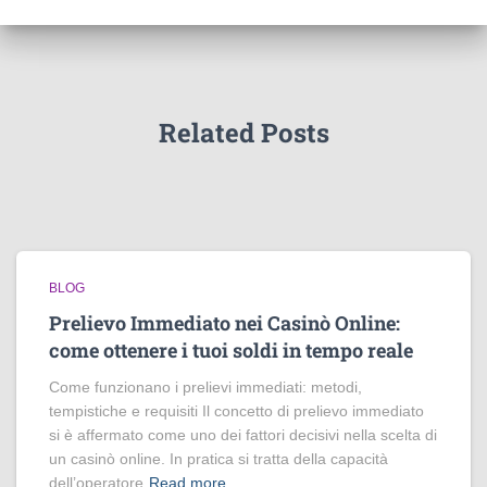
Related Posts
BLOG
Prelievo Immediato nei Casinò Online:
come ottenere i tuoi soldi in tempo reale
Come funzionano i prelievi immediati: metodi,
tempistiche e requisiti Il concetto di prelievo immediato
si è affermato come uno dei fattori decisivi nella scelta di
un casinò online. In pratica si tratta della capacità
dell’operatore
Read more