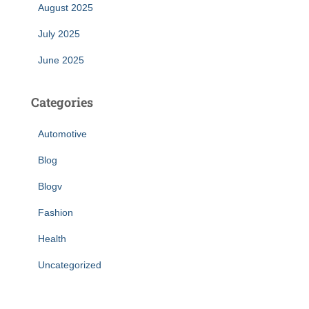
August 2025
July 2025
June 2025
Categories
Automotive
Blog
Blogv
Fashion
Health
Uncategorized