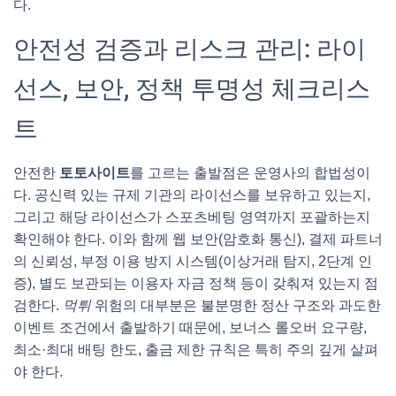
다.
안전성 검증과 리스크 관리: 라이
선스, 보안, 정책 투명성 체크리스
트
안전한
토토사이트
를 고르는 출발점은 운영사의 합법성이
다. 공신력 있는 규제 기관의 라이선스를 보유하고 있는지,
그리고 해당 라이선스가 스포츠베팅 영역까지 포괄하는지
확인해야 한다. 이와 함께 웹 보안(암호화 통신), 결제 파트너
의 신뢰성, 부정 이용 방지 시스템(이상거래 탐지, 2단계 인
증), 별도 보관되는 이용자 자금 정책 등이 갖춰져 있는지 점
검한다.
먹튀
위험의 대부분은 불분명한 정산 구조와 과도한
이벤트 조건에서 출발하기 때문에, 보너스 롤오버 요구량,
최소·최대 배팅 한도, 출금 제한 규칙은 특히 주의 깊게 살펴
야 한다.