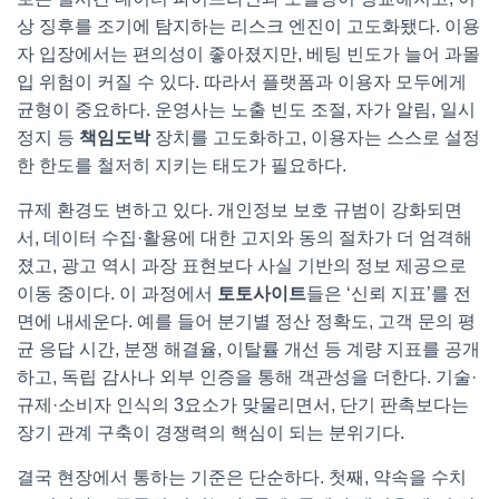
상 징후를 조기에 탐지하는 리스크 엔진이 고도화됐다. 이용
자 입장에서는 편의성이 좋아졌지만, 베팅 빈도가 늘어 과몰
입 위험이 커질 수 있다. 따라서 플랫폼과 이용자 모두에게
균형이 중요하다. 운영사는 노출 빈도 조절, 자가 알림, 일시
정지 등
책임도박
장치를 고도화하고, 이용자는 스스로 설정
한 한도를 철저히 지키는 태도가 필요하다.
규제 환경도 변하고 있다. 개인정보 보호 규범이 강화되면
서, 데이터 수집·활용에 대한 고지와 동의 절차가 더 엄격해
졌고, 광고 역시 과장 표현보다 사실 기반의 정보 제공으로
이동 중이다. 이 과정에서
토토사이트
들은 ‘신뢰 지표’를 전
면에 내세운다. 예를 들어 분기별 정산 정확도, 고객 문의 평
균 응답 시간, 분쟁 해결율, 이탈률 개선 등 계량 지표를 공개
하고, 독립 감사나 외부 인증을 통해 객관성을 더한다. 기술·
규제·소비자 인식의 3요소가 맞물리면서, 단기 판촉보다는
장기 관계 구축이 경쟁력의 핵심이 되는 분위기다.
결국 현장에서 통하는 기준은 단순하다. 첫째, 약속을 수치