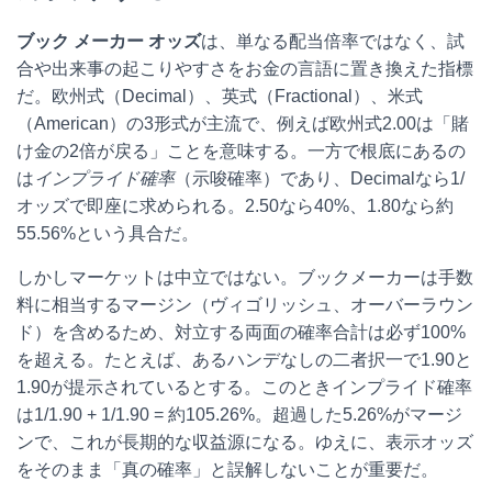
ブック メーカー オッズ
は、単なる配当倍率ではなく、試
合や出来事の起こりやすさをお金の言語に置き換えた指標
だ。欧州式（Decimal）、英式（Fractional）、米式
（American）の3形式が主流で、例えば欧州式2.00は「賭
け金の2倍が戻る」ことを意味する。一方で根底にあるの
は
インプライド確率
（示唆確率）であり、Decimalなら1/
オッズで即座に求められる。2.50なら40%、1.80なら約
55.56%という具合だ。
しかしマーケットは中立ではない。ブックメーカーは手数
料に相当するマージン（ヴィゴリッシュ、オーバーラウン
ド）を含めるため、対立する両面の確率合計は必ず100%
を超える。たとえば、あるハンデなしの二者択一で1.90と
1.90が提示されているとする。このときインプライド確率
は1/1.90 + 1/1.90 = 約105.26%。超過した5.26%がマージ
ンで、これが長期的な収益源になる。ゆえに、表示オッズ
をそのまま「真の確率」と誤解しないことが重要だ。