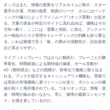
オッズはまた、情報の更新をリアルタイムに映す。スター
選手の欠場、天候の急変、戦術のリーク、さらにはベッテ
ィングの偏りによって
ラインムーブ
（オッズ変動）が起き
る。大量の資金が特定のサイドに流れ込めば、価格はその
方向へ動く。ここには「需要と供給」に加え、ブックメー
カー独自のリスク管理やトレーディングの判断も折り重な
る。いわば相場で言う「板」の厚みや流動性が、試合直前
ほど高まりやすい。
ライブ（インプレー）ではさらに動的だ。プレーごとの勝
率変化、時間経過による期待値の減衰、ボール支配や
xG（期待得点）などの指標が、秒単位で価格に取り込ま
れる。ブックが提示する
キャッシュアウト
機能も、背後で
は現在の市場価格に基づくヘッジが走り、ポジションの価
値が刻々と再評価されている。つまりオッズは、情報・資
金・時間が絡み合いながら、常に「確率の最新コンセンサ
ス」を描き直しているのだ。