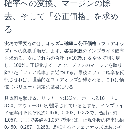
確率への変換、マージンの除
去、そして「公正価格」を求め
る
実務で重要なのは、
オッズ→確率→公正価格（フェアオッ
ズ）
への変換手順だ。まず、各選択肢のインプライド確率
を求める。次にそれらの合計（>100%）を全体で割り戻
し、100%に正規化することで、ブックのマージンを取り
除いた「フェア確率」に近づける。最後にフェア確率を反
転させれば、理論的なフェアオッズが得られる。これは価
値（バリュー）判定の基盤になる。
具体例を挙げる。サッカーの1X2で、ホーム2.10、ドロー
3.30、アウェー3.60が提示されているとする。インプライ
ド確率はそれぞれ約0.476、0.303、0.278で、合計は約
1.057。ここで各値を1.057で割れば、正規化後の確率は約
0.450、0.287、0.263。反転するとフェアオッズはおよそ