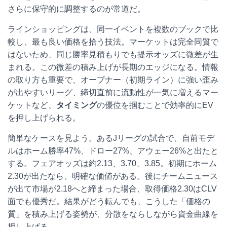
さらに保守的に調整するのが常道だ。
ラインショッピングは、同一イベントを複数のブックで比
較し、最も良い価格を拾う技法。マーケットは完全同質で
はないため、同じ勝率見積もりでも提示オッズに微差が生
まれる。この微差の積み上げが長期のエッジになる。情報
の取り方も重要で、オープナー（初期ライン）に強い歪み
が出やすいリーグ、締切直前に流動性が一気に増えるマー
ケットなど、
タイミング
の優位を掴むことで効率的にEV
を押し上げられる。
簡単なケースを見よう。あるJリーグの試合で、自前モデ
ルはホーム勝率47%、ドロー27%、アウェー26%と出たと
する。フェアオッズは約2.13、3.70、3.85。初期にホーム
2.30が出たなら、明確な価値がある。後にチームニュース
が出て市場が2.18へと締まった場合、取得価格2.30はCLV
面でも優秀だ。結果がどう転んでも、こうした「価格の
質」を積み上げる姿勢が、分散をならしながら資金曲線を
押し上げる。