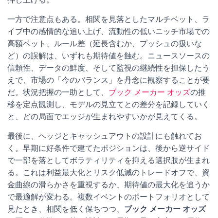
一方で注意点もある。相関を見落としたマルチベット、ラ
イブ中の感情的な追い上げ、流動性の低いニッチ市場での
高額ベット、ルール差（延長含むか、プッシュの扱いな
ど）の誤解は、いずれも期待値を蝕む。ニュースソースの
信頼性、データの鮮度、そして監視の継続性を担保したう
えで、市場の「今のバランス」を丹念に観察することが要
だ。状況把握の一助として、
ブック メーカー オッズ
の推
移を定点観測し、モデルの見立てとの差分を記録していく
と、どの局面でエッジが生まれやすいかが見えてくる。
最後に、ヘッジとキャッシュアウトの設計にも触れてお
く。早期に好条件で建てたポジションは、後から逆サイド
で一部を落としてボラティリティを抑える選択肢が生まれ
る。これは利益最大化とリスク低減のトレードオフで、資
金曲線の滑らかさを重視するか、期待値の最大化を追うか
で最適解が変わる。複数イベントのポートフォリオとして
見たとき、相関を低く保ちつつ、
ブック メーカー オッズ