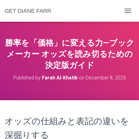
GET DIANE FARR
T
O
G
G
L
勝率を「価格」に変える力—ブック
E
N
メーカー オッズを読み切るための
A
決定版ガイド
V
I
G
Published by
Farah Al-Khatib
on
December 8, 2025
A
T
I
O
N
オッズの仕組みと表記の違いを
深掘りする