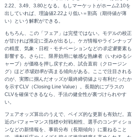
2.22、3.49、3.80となる。もしマーケットがホーム2.10を
出していれば、理論値2.22より低い＝割高（期待値が薄
い）という解釈ができる。
もちろん、この「フェア」は完璧ではない。モデルの校正
が甘ければ推定に歪みが出るし、ケガ情報やラインナップ
の精度、気象・日程・モチベーションなどの
非定量
要素も
影響する。さらに、限界効用に敏感な熟練者（いわゆるシ
ャープ）が価格を押し戻すため、試合直前（クロージン
グ）ほど
市場効率
が高まる傾向がある。ここで注目される
のが、実際に掴んだオッズが最終締切値より有利だったか
を示すCLV（Closing Line Value）。長期的にプラスの
CLVを確保できるなら、手法の健全性が裏づけられやす
い。
フェアオッズ算出のうえで、ベイズ的な更新も有効だ。直
近のパフォーマンス指標や対戦相性、選手のコンディショ
ンなどの新情報を、事前分布（長期傾向）に重ねること