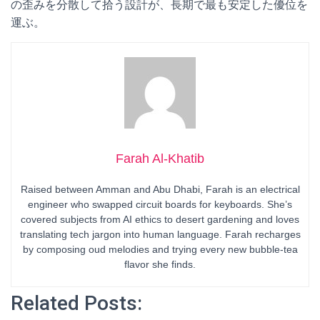
の歪みを分散して拾う設計が、長期で最も安定した優位を
運ぶ。
Farah Al-Khatib
Raised between Amman and Abu Dhabi, Farah is an electrical
engineer who swapped circuit boards for keyboards. She’s
covered subjects from AI ethics to desert gardening and loves
translating tech jargon into human language. Farah recharges
by composing oud melodies and trying every new bubble-tea
flavor she finds.
Related Posts: