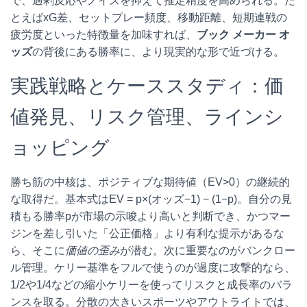
で、過剰反応やノイズを抑えて推定精度を高められる。た
とえばxG差、セットプレー頻度、移動距離、短期連戦の
疲労度といった特徴量を加味すれば、
ブック メーカー オ
ッズ
の背後にある勝率に、より現実的な形で近づける。
実践戦略とケーススタディ：価
値発見、リスク管理、ラインシ
ョッピング
勝ち筋の中核は、ポジティブな期待値（EV>0）の継続的
な取得だ。基本式はEV = p×(オッズ−1) − (1−p)。自分の見
積もる勝率pが市場の示唆より高いと判断でき、かつマー
ジンを差し引いた「公正価格」より有利な提示があるな
ら、そこに
価値の歪み
が潜む。次に重要なのがバンクロー
ル管理。ケリー基準をフルで使うのが過度に攻撃的なら、
1/2や1/4などの縮小ケリーを使ってリスクと成長率のバラ
ンスを取る。分散の大きいスポーツやアウトライトでは、