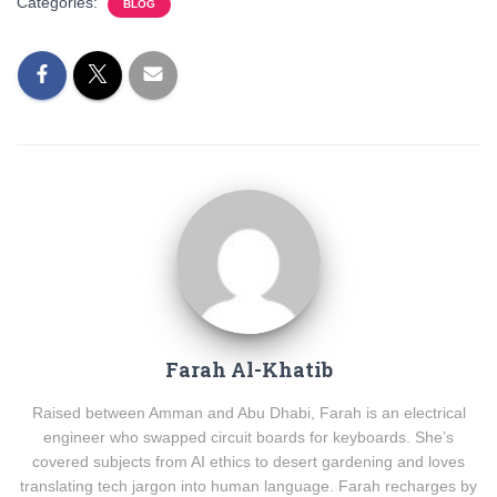
Categories:
BLOG
Farah Al-Khatib
Raised between Amman and Abu Dhabi, Farah is an electrical
engineer who swapped circuit boards for keyboards. She’s
covered subjects from AI ethics to desert gardening and loves
translating tech jargon into human language. Farah recharges by