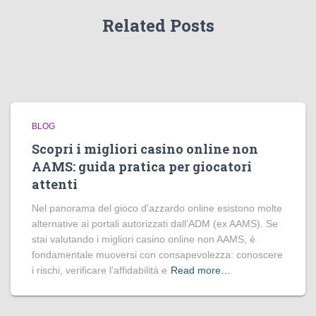
Related Posts
BLOG
Scopri i migliori casino online non
AAMS: guida pratica per giocatori
attenti
Nel panorama del gioco d’azzardo online esistono molte
alternative ai portali autorizzati dall’ADM (ex AAMS). Se
stai valutando i migliori casino online non AAMS, è
fondamentale muoversi con consapevolezza: conoscere
i rischi, verificare l’affidabilità e
Read more…