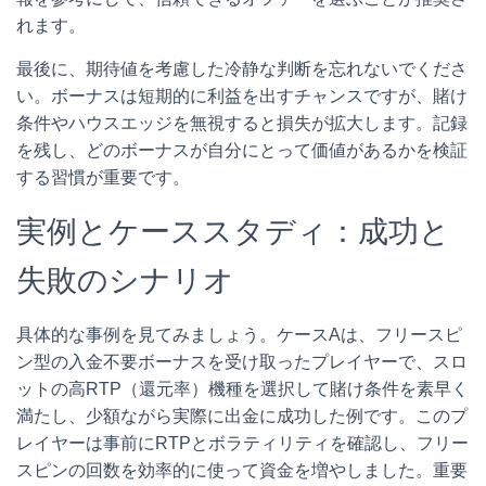
れます。
最後に、期待値を考慮した冷静な判断を忘れないでくださ
い。ボーナスは短期的に利益を出すチャンスですが、賭け
条件やハウスエッジを無視すると損失が拡大します。記録
を残し、どのボーナスが自分にとって価値があるかを検証
する習慣が重要です。
実例とケーススタディ：成功と
失敗のシナリオ
具体的な事例を見てみましょう。ケースAは、フリースピ
ン型の入金不要ボーナスを受け取ったプレイヤーで、スロ
ットの高RTP（還元率）機種を選択して賭け条件を素早く
満たし、少額ながら実際に出金に成功した例です。このプ
レイヤーは事前にRTPとボラティリティを確認し、フリー
スピンの回数を効率的に使って資金を増やしました。重要