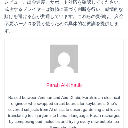
レビュー、出金速度、サポート対応を確認してください。
成功するプレイヤーは数値に基づく判断を行い、感情的な
賭けを避ける点が共通しています。これらの実例は、
入金
不要ボーナス
を賢く使うための具体的な教訓を提供しま
す。
Farah Al-Khatib
Raised between Amman and Abu Dhabi, Farah is an electrical
engineer who swapped circuit boards for keyboards. She’s
covered subjects from AI ethics to desert gardening and loves
translating tech jargon into human language. Farah recharges
by composing oud melodies and trying every new bubble-tea
flavor she finds.