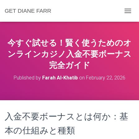
GET DIANE FARR
T
O
G
G
L
今すぐ試せる！賢く使うためのオ
E
N
ンラインカジノ入金不要ボーナス
A
完全ガイド
V
I
G
Published by
Farah Al-Khatib
on
February 22, 2026
A
T
I
O
N
入金不要ボーナスとは何か：基
本の仕組みと種類