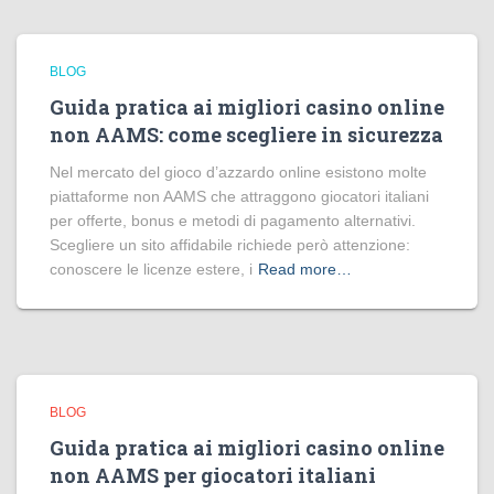
BLOG
Guida pratica ai migliori casino online
non AAMS: come scegliere in sicurezza
Nel mercato del gioco d’azzardo online esistono molte
piattaforme non AAMS che attraggono giocatori italiani
per offerte, bonus e metodi di pagamento alternativi.
Scegliere un sito affidabile richiede però attenzione:
conoscere le licenze estere, i
Read more…
BLOG
Guida pratica ai migliori casino online
non AAMS per giocatori italiani