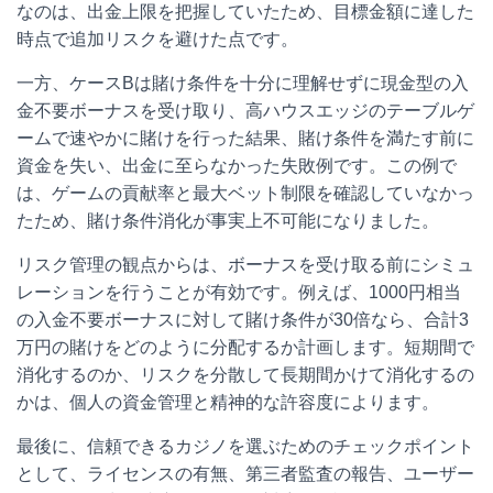
なのは、出金上限を把握していたため、目標金額に達した
時点で追加リスクを避けた点です。
一方、ケースBは賭け条件を十分に理解せずに現金型の入
金不要ボーナスを受け取り、高ハウスエッジのテーブルゲ
ームで速やかに賭けを行った結果、賭け条件を満たす前に
資金を失い、出金に至らなかった失敗例です。この例で
は、ゲームの貢献率と最大ベット制限を確認していなかっ
たため、賭け条件消化が事実上不可能になりました。
リスク管理の観点からは、ボーナスを受け取る前にシミュ
レーションを行うことが有効です。例えば、1000円相当
の入金不要ボーナスに対して賭け条件が30倍なら、合計3
万円の賭けをどのように分配するか計画します。短期間で
消化するのか、リスクを分散して長期間かけて消化するの
かは、個人の資金管理と精神的な許容度によります。
最後に、信頼できるカジノを選ぶためのチェックポイント
として、ライセンスの有無、第三者監査の報告、ユーザー