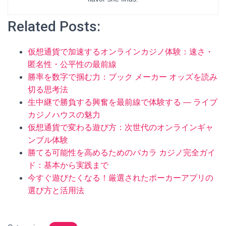
Related Posts:
仮想通貨で加速するオンラインカジノ体験：速さ・
匿名性・公平性の最前線
勝率を数字で掴む力：ブック メーカー オッズを読み
切る思考法
生中継で勝負する興奮を最前線で体験する — ライブ
カジノハウスの魅力
仮想通貨で変わる遊び方：次世代のオンラインギャ
ンブル体験
勝てる可能性を高めるためのバカラ カジノ完全ガイ
ド：基本から実践まで
今すぐ遊びたくなる！厳選されたポーカーアプリの
選び方と活用法