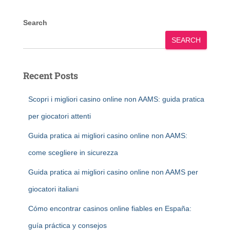
Search
SEARCH
Recent Posts
Scopri i migliori casino online non AAMS: guida pratica
per giocatori attenti
Guida pratica ai migliori casino online non AAMS:
come scegliere in sicurezza
Guida pratica ai migliori casino online non AAMS per
giocatori italiani
Cómo encontrar casinos online fiables en España:
guía práctica y consejos