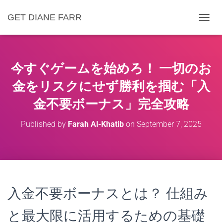
GET DIANE FARR
T
O
G
G
L
今すぐゲームを始めろ！ 一切のお
E
N
金をリスクにせず勝利を掴む「入
A
金不要ボーナス」完全攻略
V
I
G
Published by
Farah Al-Khatib
on
September 7, 2025
A
T
I
O
N
入金不要ボーナスとは？ 仕組み
と最大限に活用するための基礎