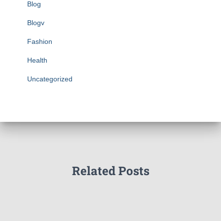
Blog
Blogv
Fashion
Health
Uncategorized
Related Posts