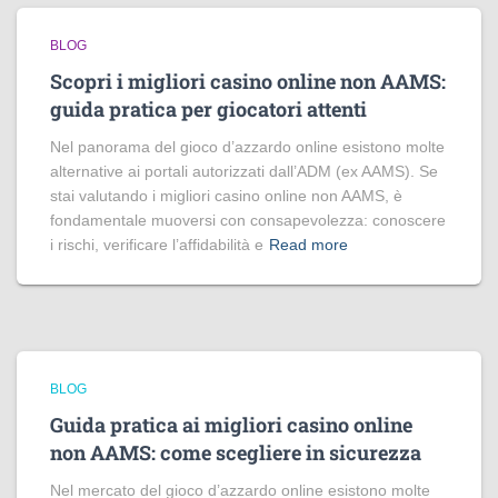
BLOG
Scopri i migliori casino online non AAMS:
guida pratica per giocatori attenti
Nel panorama del gioco d’azzardo online esistono molte
alternative ai portali autorizzati dall’ADM (ex AAMS). Se
stai valutando i migliori casino online non AAMS, è
fondamentale muoversi con consapevolezza: conoscere
i rischi, verificare l’affidabilità e
Read more
BLOG
Guida pratica ai migliori casino online
non AAMS: come scegliere in sicurezza
Nel mercato del gioco d’azzardo online esistono molte