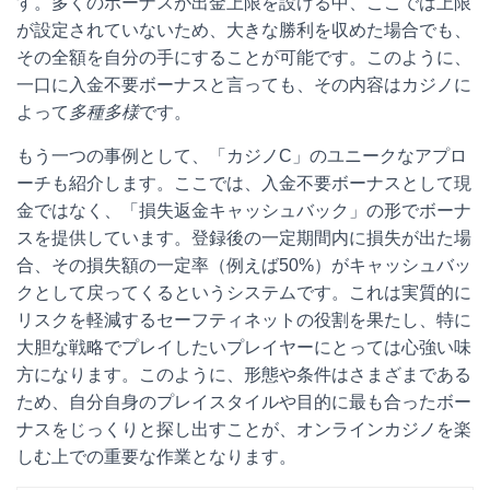
す。多くのボーナスが出金上限を設ける中、ここでは上限
が設定されていないため、大きな勝利を収めた場合でも、
その全額を自分の手にすることが可能です。このように、
一口に入金不要ボーナスと言っても、その内容はカジノに
よって
多種多様
です。
もう一つの事例として、「カジノC」のユニークなアプロ
ーチも紹介します。ここでは、入金不要ボーナスとして現
金ではなく、「損失返金キャッシュバック」の形でボーナ
スを提供しています。登録後の一定期間内に損失が出た場
合、その損失額の一定率（例えば50%）がキャッシュバッ
クとして戻ってくるというシステムです。これは実質的に
リスクを軽減するセーフティネットの役割を果たし、特に
大胆な戦略でプレイしたいプレイヤーにとっては心強い味
方になります。このように、形態や条件はさまざまである
ため、自分自身のプレイスタイルや目的に最も合ったボー
ナスをじっくりと探し出すことが、オンラインカジノを楽
しむ上での重要な作業となります。