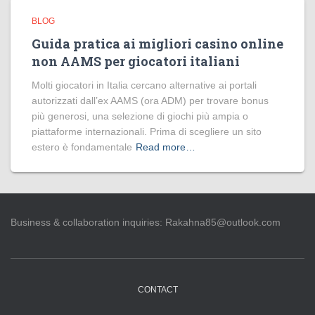
BLOG
Guida pratica ai migliori casino online
non AAMS per giocatori italiani
Molti giocatori in Italia cercano alternative ai portali
autorizzati dall’ex AAMS (ora ADM) per trovare bonus
più generosi, una selezione di giochi più ampia o
piattaforme internazionali. Prima di scegliere un sito
estero è fondamentale
Read more…
Business & collaboration inquiries:
Rakahna85@outlook.com
CONTACT