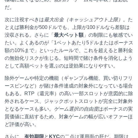
だ。
次に注視すべきは
最大出金（キャッシュアウト上限）
。た
とえば勝利金が500ドルでも、上限が100ドルなら差額は
没収される。さらに「
最大ベット額
」の制限にも敏感でい
たい。よくあるのが「1ベットあたり5ドルまたはボーナス
額の10%まで」といったルールで、これを超えると勝利金
の無効化リスクが生じる。短時間で賭け条件を消化しよう
として高額ベットを選ぶのは逆効果になりやすい。
除外ゲームや特定の機能（ギャンブル機能、買い切りフリ
ースピンなど）が賭け条件達成の対象外になっている場合
もある。RTP（還元率）の高い一部スロットが意図的に除
外されるケース、ジャックポットスロットが完全に対象外
となるケースも多い。
ゲーム選択の自由度
はボーナスの実
質価値に直結するため、対象ゲームの幅が広いオファーほ
ど評価が高い。
さらに、
有効期限
と
KYC
の二点は運用面の肝だ。期限は