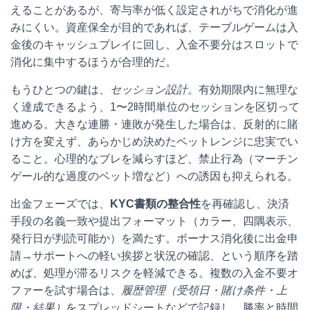
えることがあるが、寄与率が低く設定されがちで消化が進
みにくい。資産保全が目的であれば、テーブルゲームは入
金後のキャッシュプレイに回し、入金不要分はスロットで
消化に集中するほうが合理的だ。
もうひとつの鍵は、
セッション設計
。有効期限内に無理な
く達成できるよう、1〜2時間単位のセッションを区切って
進める。大きな連勝・連敗が発生した場合は、反射的に賭
け方を変えず、あらかじめ決めたベットレンジに忠実でい
ること。心理的なブレを減らすほど、禁止行為（マーチン
ゲール的な過度のベット増など）への誘因も抑えられる。
出金フェーズでは、
KYC書類の整合性
を再確認し、決済
手段の名義一致や提出フォーマット（カラー、四隅表示、
発行日が判読可能か）を満たす。ボーナス消化後に出金申
請→サポートへの軽い挨拶と状況の確認、という順序を踏
めば、処理が滞るリスクを軽減できる。複数の入金不要オ
ファーを試す場合は、
履歴管理（受領日・賭け条件・上
限・結果）
をスプレッドシートなどで記録し、勝率と時間