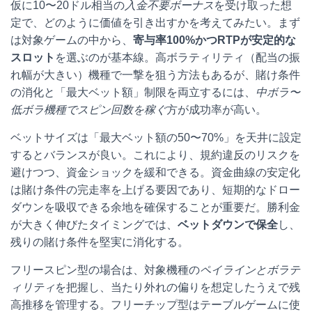
仮に10〜20ドル相当の
入金不要ボーナス
を受け取った想
定で、どのように価値を引き出すかを考えてみたい。まず
は対象ゲームの中から、
寄与率100%かつRTPが安定的な
スロット
を選ぶのが基本線。高ボラティリティ（配当の振
れ幅が大きい）機種で一撃を狙う方法もあるが、賭け条件
の消化と「最大ベット額」制限を両立するには、
中ボラ〜
低ボラ機種でスピン回数を稼ぐ
方が成功率が高い。
ベットサイズは「最大ベット額の50〜70%」を天井に設定
するとバランスが良い。これにより、規約違反のリスクを
避けつつ、資金ショックを緩和できる。資金曲線の安定化
は賭け条件の完走率を上げる要因であり、短期的なドロー
ダウンを吸収できる余地を確保することが重要だ。勝利金
が大きく伸びたタイミングでは、
ベットダウンで保全
し、
残りの賭け条件を堅実に消化する。
フリースピン型の場合は、対象機種の
ペイラインとボラテ
ィリティ
を把握し、当たり外れの偏りを想定したうえで残
高推移を管理する。フリーチップ型はテーブルゲームに使