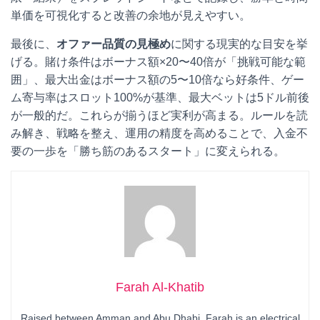
単価を可視化すると改善の余地が見えやすい。
最後に、
オファー品質の見極め
に関する現実的な目安を挙
げる。賭け条件はボーナス額×20〜40倍が「挑戦可能な範
囲」、最大出金はボーナス額の5〜10倍なら好条件、ゲー
ム寄与率はスロット100%が基準、最大ベットは5ドル前後
が一般的だ。これらが揃うほど実利が高まる。ルールを読
み解き、戦略を整え、運用の精度を高めることで、入金不
要の一歩を「勝ち筋のあるスタート」に変えられる。
Farah Al-Khatib
Raised between Amman and Abu Dhabi, Farah is an electrical