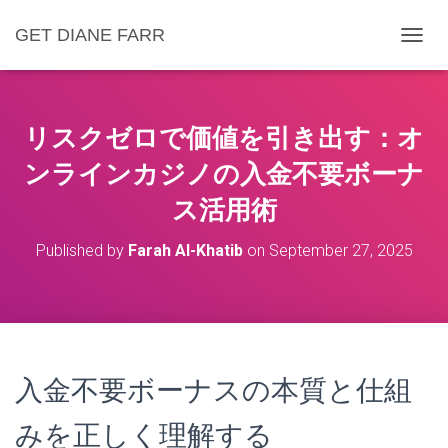
GET DIANE FARR
T
O
G
G
L
リスクゼロで価値を引き出す：オ
E
N
ンラインカジノの入金不要ボーナ
A
ス活用術
V
I
G
Published by
Farah Al-Khatib
on
September 27, 2025
A
T
I
O
N
入金不要ボーナスの本質と仕組
みを正しく理解する