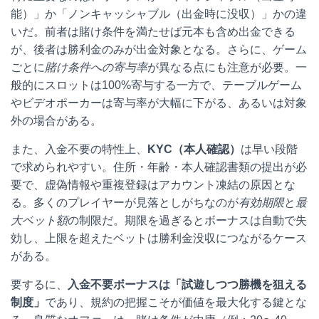
能）」か「ノンキャッシャブル（出金時に没収）」かの違
いだ。前者は賭け条件を満たせば元本も含め出金できる
が、後者は勝利金のみが出金対象となる。さらに、ゲーム
ごとに
賭け条件への寄与率
が異なる点にも注意が必要。一
般的にスロットは100%寄与する一方で、テーブルゲーム
やビデオポーカーは寄与率が大幅に下がる、あるいは対象
外の場合がある。
また、入金不要の特性上、
KYC（本人確認）
は早い段階
で求められやすい。住所・年齢・本人確認書類の提出が必
要で、虚偽情報や重複登録はアカウント凍結の原因とな
る。多くのプレイヤーが見落としがちなのが
有効期限
と
最
大ベット額
の制限だ。期限を過ぎるとボーナスは自動で失
効し、上限を超えたベットは勝利金没収につながるケース
がある。
要するに、
入金不要ボーナスは「試遊しつつ勝機を狙える
制度」
であり、規約の把握こそが価値を最大化する鍵とな