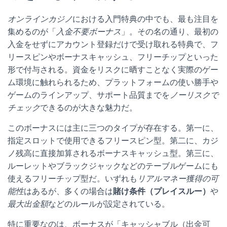
オンラインカジノ
における入門特典の中でも、最も注目を
集めるのが「
入金不要ボーナス
」。その名の通り、最初の
入金をせずにアカウント登録だけで受け取れる特典で、フ
リースピンやボーナスキャッシュ、フリーチップといった
形で付与される。資金をリスクに晒すことなく実際のゲー
ム環境に触れられるため、プラットフォームの使い勝手や
ゲームのラインアップ、サポート品質までを
ノーリスクで
チェック
できるのが大きな魅力だ。
このボーナスには主に三つのタイプが存在する。第一に、
指定スロットで使用できるフリースピン型。第二に、カジ
ノ残高に直接加算されるボーナスキャッシュ型。第三に、
ルーレットやブラックジャックなどのテーブルゲームにも
使えるフリーチップ型だ。いずれも
リアルマネー獲得の可
能性
はあるが、多くの場合は
賭け条件（プレイスルー）
や
最大出金額
などのルールが設定されている。
特に重要なのは、ボーナスが「キャッシャブル（出金可