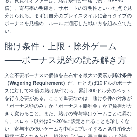
る。良質なオファーは、賭け条件が中庸（例：20〜40
倍）、寄与率の明確さ、サポートの透明性といった点で見
分けられる。まずは自分のプレイスタイルに合うタイプの
ボーナスを見極め、ルールに適応した戦い方を組み立てた
い。
賭け条件・上限・除外ゲーム
――ボーナス規約の読み解き方
入金不要ボーナスの価値を左右する最大の要素が
賭け条件
（Wagering Requirement）
だ。たとえば10ドルのボーナ
スに対して30倍の賭け条件なら、累計300ドル分のベット
を行う必要がある。ここで重要なのは、賭け条件の対象が
「ボーナス額のみ」か「ボーナス＋勝利金」かで負担が大
きく変わること。また、賭けの寄与率はゲームごとに異な
り、スロット以外は0〜20%に設定されることも珍しくな
い。寄与率の低いゲームを中心にプレイすると条件消化が
極端に遅くなるため、規約の「ゲーム寄与率表」は必読