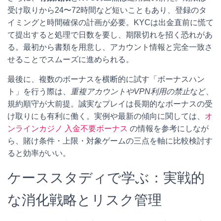
受け取りから24〜72時間など短いこともあり、登録のタ
イミングと時間確保の計画が必要。KYCは出金直前に慌て
て提出すると処理で日数を要し、期限切れを招く恐れがあ
る。最初から書類を用意し、アカウント情報と完全一致さ
せることでスムーズに進められる。
最後に、複数のボーナスを横断的に試す「ボーナスハン
ト」を行う際は、
重複アカウントやVPN利用の禁止
など、
規約順守が大前提。誠実なプレイは長期的なボーナスの受
け取りにも有利に働く。実例や最新の傾向に関しては、
オ
ンラインカジノ 入金不要ボーナス
の情報を参考にしなが
ら、賭け条件・上限・対象ゲームの三点を軸に比較検討す
ると効率がいい。
ケーススタディで学ぶ：実戦的
な消化戦略とリスク管理