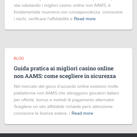
stai valutando i migliori casino online non AAMS, è
fondamentale muoversi con consapevolezza: conoscere
i rischi, verificare l’affidabilità e
Read more
BLOG
Guida pratica ai migliori casino online
non AAMS: come scegliere in sicurezza
Nel mercato del gioco d’azzardo online esistono molte
piattaforme non AAMS che attraggono giocatori italiani
per offerte, bonus e metodi di pagamento alternativi.
Scegliere un sito affidabile richiede però attenzione:
conoscere le licenze estere, i
Read more