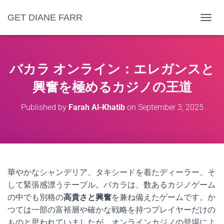
GET DIANE FARR
T
O
G
G
L
バカラ オンライン：エレガンスと
E
N
興奮を極めるカジノの王道
A
V
Published by
Farah Al-Khatib
on
September 3, 2025
I
G
A
T
I
O
N
華やかなシャンデリア、タキシードを着たディーラー、そ
して緊張感漂うテーブル。バカラは、数あるカジノゲーム
の中でも別格の
高貴さと興奮
を兼ね備えたゲームです。か
つては一部の富裕層や確かな戦略を持つプレイヤーだけの
ものと思われていましたが、オンラインカジノの登場によ