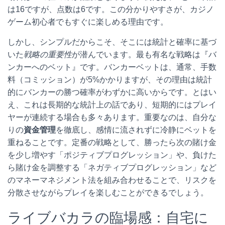
は16ですが、点数は6です。この分かりやすさが、カジノ
ゲーム初心者でもすぐに楽しめる理由です。
しかし、シンプルだからこそ、そこには統計と確率に基づ
いた
戦略の重要性
が潜んでいます。最も有名な戦略は『バ
ンカーへのベット』です。バンカーベットは、通常、手数
料（コミッション）が5%かかりますが、その理由は統計
的にバンカーの勝つ確率がわずかに高いからです。とはい
え、これは長期的な統計上の話であり、短期的にはプレイ
ヤーが連続する場合も多々あります。重要なのは、自分な
りの
資金管理
を徹底し、感情に流されずに冷静にベットを
重ねることです。定番の戦略として、勝ったら次の賭け金
を少し増やす「ポジティブプログレッション」や、負けた
ら賭け金を調整する「ネガティブプログレッション」など
のマネーマネジメント法を組み合わせることで、リスクを
分散させながらプレイを楽しむことができるでしょう。
ライブバカラの臨場感：自宅に