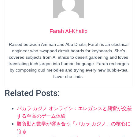
Farah Al-Khatib
Raised between Amman and Abu Dhabi, Farah is an electrical
engineer who swapped circuit boards for keyboards. She’s
covered subjects from AI ethics to desert gardening and loves
translating tech jargon into human language. Farah recharges
by composing oud melodies and trying every new bubble-tea
flavor she finds.
Related Posts:
バカラ カジノ オンライン：エレガンスと興奮が交差
する至高のゲーム体験
勝負勘と数学が響き合う「バカラ カジノ」の核心に
迫る