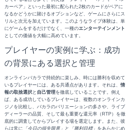
カーペア」といった最初に配られた2枚のカードがペアに
なるかどうかに賭けるオプションなど、ゲームにさらにス
リルと次元を加えています。このようなライブ体験は、単
にゲームをするだけでなく、一種の
エンターテインメント
としての価値を大幅に高めています。
プレイヤーの実例に学ぶ：成功
の背景にある選択と管理
オンラインバカラで持続的に楽しみ、時には勝利を収めて
いるプレイヤーには、ある共通点があります。それは、
情
報の取捨選択
と
自己管理
を徹底していることです。例え
ば、ある成功しているプレイヤーは、複数のオンラインカ
ジノを比較し、バカラのバリエーションの多さや、ライブ
ディーラーの品質、そして最も重要な還元率（RTP）を徹
底的に調査してからプレイする場を選定します。また、彼
らは常に
「今日の損失限界」
と
「勝利目標」
をあらかじめ