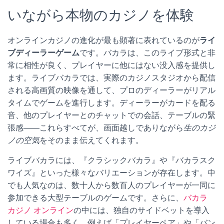
いながら本物のカジノを体験
オンラインカジノの進化が最も顕著に表れているのが
ライ
ブディーラーゲーム
です。バカラは、このライブ形式と非
常に相性が良く、プレイヤーに他にはない没入感を提供し
ます。ライブバカラでは、実際のカジノスタジオから配信
される高画質の映像を通して、プロのディーラーがリアル
タイムでゲームを進行します。ディーラーがカードを配る
音、他のプレイヤーとのチャットでの会話、テーブルの緊
張感——これらすべてが、画面越しでありながら
生のカジ
ノの空気
をそのまま伝えてくれます。
ライブバカラには、『クラシックバカラ』や『バカラスク
ワイズ』といった様々なバリエーションが存在します。中
でも人気なのは、数十人から数百人のプレイヤーが一同に
参加できる大型テーブルのゲームです。さらに、
バカラ
カジノ オンライン
の中には、独自のサイドベットを導入
している場合も多く、例えば「プレイヤーペア」や「バン