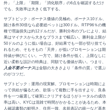
外」「上限」「期限」「消化順序」の6点を確認するだけ
でも、失敗率は大きく低下する。
サブトピック：ボーナス価値の見極め。ボーナス10ドル、
賭け条件30倍なら必要総ベットは300ドル。RTP96％の機
種で理論損失は約12ドルだが、勝利分布のブレにより、結
果はマイナスから大きなプラスまで幅広い。勝利金上限が
50ドルのように低い場合は、好結果でも一部が切り捨てら
れるため、そもそもの「天井」が低いプロモーションは期
待値が伸びにくい。一方で、賭け条件が低く、上限なしに
近い柔軟な設計の特典は、同額でも価値が高い。つまり、
入金不要ボーナス
は金額の大きさより「条件の質」で選ぶ
のがコツだ。
サブトピック：運用の現実解。プロモーションは時期によ
って供給が偏るため、欲張って複数に手を出すより、良条
件を一つ厳選して確実にクリアするほうがトータルの成功
率は高い。KYCは混雑で時間がかかることがあるため、本
人確認書類の鮮明さ、住所一致、名前表記の統一など基本