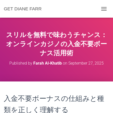
GET DIANE FARR
T
O
G
G
L
スリルを無料で味わうチャンス：
E
N
オンラインカジノの入金不要ボー
A
ナス活用術
V
I
G
Published by
Farah Al-Khatib
on
September 27, 2025
A
T
I
O
N
入金不要ボーナスの仕組みと種
類を正しく理解する