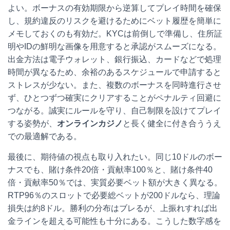
よい。ボーナスの有効期限から逆算してプレイ時間を確保
し、規約違反のリスクを避けるためにベット履歴を簡単に
メモしておくのも有効だ。KYCは前倒しで準備し、住所証
明やIDの鮮明な画像を用意すると承認がスムーズになる。
出金方法は電子ウォレット、銀行振込、カードなどで処理
時間が異なるため、余裕のあるスケジュールで申請すると
ストレスが少ない。また、複数のボーナスを同時進行させ
ず、ひとつずつ確実にクリアすることがペナルティ回避に
つながる。誠実にルールを守り、自己制限を設けてプレイ
する姿勢が、
オンラインカジノ
と長く健全に付き合ううえ
での最適解である。
最後に、期待値の視点も取り入れたい。同じ10ドルのボー
ナスでも、賭け条件20倍・貢献率100％と、賭け条件40
倍・貢献率50％では、実質必要ベット額が大きく異なる。
RTP96％のスロットで必要総ベットが200ドルなら、理論
損失は約8ドル。勝利の分布はブレるが、上振れすれば出
金ラインを超える可能性も十分にある。こうした数字感を