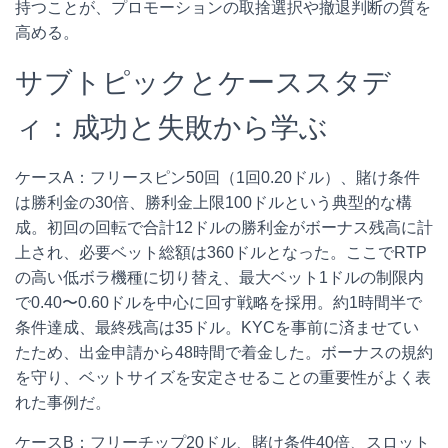
持つことが、プロモーションの取捨選択や撤退判断の質を
高める。
サブトピックとケーススタデ
ィ：成功と失敗から学ぶ
ケースA：フリースピン50回（1回0.20ドル）、賭け条件
は勝利金の30倍、勝利金上限100ドルという典型的な構
成。初回の回転で合計12ドルの勝利金がボーナス残高に計
上され、必要ベット総額は360ドルとなった。ここでRTP
の高い低ボラ機種に切り替え、最大ベット1ドルの制限内
で0.40〜0.60ドルを中心に回す戦略を採用。約1時間半で
条件達成、最終残高は35ドル。KYCを事前に済ませてい
たため、出金申請から48時間で着金した。ボーナスの規約
を守り、ベットサイズを安定させることの重要性がよく表
れた事例だ。
ケースB：フリーチップ20ドル、賭け条件40倍、スロット