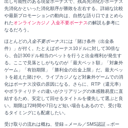
出し可能性のある現金ボーナスで、残高先消化かボーナス
先消化かといった消化順序が勝敗を左右する。詳細な比較
や最新プロモーションの動向は、自然な語り口でまとめら
れた
オンラインカジノ 入金不要ボーナス
の解説も参考に
なるだろう。
ほとんどの
入金不要ボーナス
には「賭け条件（出金条
件）」が付く。たとえばボーナス10ドルに対して30倍な
ら、合計300ドル相当のベットを行うと出金権利が発生す
る。ここで見落としがちなのが「最大ベット額」「対象外
ゲーム」「有効期限」「勝利金の出金上限」だ。最大ベッ
トを超えた賭けや、ライブカジノなど対象外ゲームでの消
化はボーナス没収の原因になる。さらに、RTP（還元率）
やボラティリティの違いがクリアリングの体感難易度に直
結するため、安定して回せるタイトルを優先して選ぶと良
い。期限は72時間や7日など短い場合もあるので、受け取
るタイミングにも配慮したい。
受け取りの流れは概ね、登録→メール／SMS認証→ボー