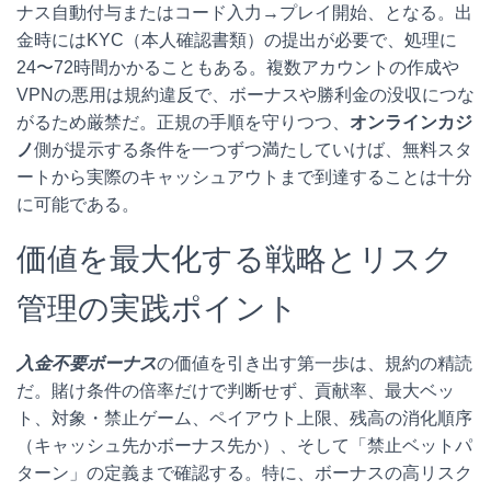
ナス自動付与またはコード入力→プレイ開始、となる。出
金時にはKYC（本人確認書類）の提出が必要で、処理に
24〜72時間かかることもある。複数アカウントの作成や
VPNの悪用は規約違反で、ボーナスや勝利金の没収につな
がるため厳禁だ。正規の手順を守りつつ、
オンラインカジ
ノ
側が提示する条件を一つずつ満たしていけば、無料スタ
ートから実際のキャッシュアウトまで到達することは十分
に可能である。
価値を最大化する戦略とリスク
管理の実践ポイント
入金不要ボーナス
の価値を引き出す第一歩は、規約の精読
だ。賭け条件の倍率だけで判断せず、貢献率、最大ベッ
ト、対象・禁止ゲーム、ペイアウト上限、残高の消化順序
（キャッシュ先かボーナス先か）、そして「禁止ベットパ
ターン」の定義まで確認する。特に、ボーナスの高リスク