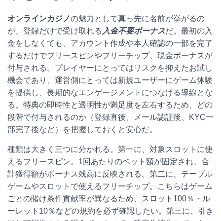
オンラインカジノ
の魅力として真っ先に名前が挙がるの
が、登録だけで受け取れる
入金不要ボーナス
だ。最初の入
金をしなくても、アカウント作成や本人確認の一部を完了
するだけでフリースピンやフリーチップ、現金ボーナスが
付与される。プレイヤーにとってはリスクを抑えたお試し
機会であり、運営側にとっては新規ユーザーにゲーム体験
を提供し、長期的なエンゲージメントにつなげる導線とな
る。特典の即時性と透明性が満足度を左右するため、どの
段階で付与されるのか（登録直後、メール認証後、KYC一
部完了後など）を把握しておくと安心だ。
種類は大きく三つに分かれる。第一に、対象スロットに使
えるフリースピン。1回あたりのベット額が固定され、合
計獲得額がボーナス残高に反映される。第二に、テーブル
ゲームやスロットで使えるフリーチップ。こちらはゲーム
ごとの賭け条件貢献率が異なるため、スロット100％・ル
ーレット10％などの規約を必ず確認したい。第三に、引き