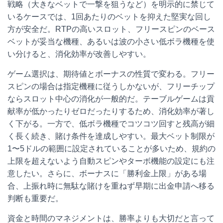
戦略（大きなベットで一撃を狙うなど）を明示的に禁じて
いるケースでは、1回あたりのベットを抑えた堅実な回し
方が安全だ。RTPの高いスロット、フリースピンのベース
ベットが妥当な機種、あるいは波の小さい低ボラ機種を使
い分けると、消化効率が改善しやすい。
ゲーム選択は、期待値とボーナスの性質で変わる。フリー
スピンの場合は指定機種に従うしかないが、フリーチップ
ならスロット中心の消化が一般的だ。テーブルゲームは貢
献率が低かったりゼロだったりするため、消化効率が著し
く下がる。一方で、低ボラ機種でコツコツ回すと残高が細
く長く続き、賭け条件を達成しやすい。最大ベット制限が
1〜5ドルの範囲に設定されていることが多いため、規約の
上限を超えないよう自動スピンやターボ機能の設定にも注
意したい。さらに、ボーナスに「勝利金上限」がある場
合、上振れ時に無駄な賭けを重ねず早期に出金申請へ移る
判断も重要だ。
資金と時間のマネジメントは、勝率よりも大切だと言って