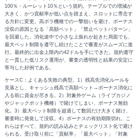
100％・ルーレット10％という規約。テーブルでの増減が
大きく、かつ貢献率が低い点を踏まえ、スロットに専念す
る方針に変更。高ボラ機種での一撃狙いを避け、ボーナス
没収の原因となる「高額ベット」「禁止ベットパターン」
を回避した。消化途中で小さな上振れが起きた局面でも、
最大ベット制限を遵守し続けたことで審査がスムーズに進
行。最終的に出金上限内の42ドルを手にできた。規約遵守
と一貫した低リスク運用が、審査の透明性と結果の安定に
寄与した好例である。
ケースC：よくある失敗の典型。1）残高先消化ルールを
見落とし、キャッシュ残高で高額ベット→ボーナス消化に
入る前に資金が尽きる。2）対象外ゲーム（ライブカジノ
やジャックポット機種）で賭けてしまい、ボーナス無効
化。3）最大ベット制限を超過して数回だけ大きく賭け、
審査時に発覚して没収。4）ボーナスの有効期限切れ。こ
れらはすべて、規約の読み込みとチェックリスト化で避け
られる。受け取り前に「貢献率」「最大ベット」「対象