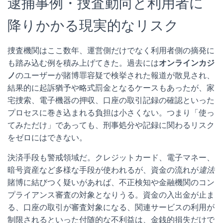
逮捕事例・捜査動向と利用者に
降りかかる現実的なリスク
捜査機関はここ数年、運営側だけでなく利用者側の摘発に
も踏み込む例を積み上げてきた。過去には
オンラインカジ
ノ
のユーザーが賭博罪容疑で検挙された報道が散見され、
結果的に起訴猶予や略式罰金となるケースもあったが、家
宅捜索、電子機器の押収、口座の取引記録の確認といった
プロセスに巻き込まれる負担は小さくない。つまり「使っ
てみただけ」であっても、刑事処分や記録に関わるリスク
をゼロにはできない。
決済手段も警戒領域だ。クレジットカード、電子マネー、
暗号資産など多様な手段が使われるが、資金の流れが
違法
賭博に結びつく疑いがあれば、不正検知や金融機関のコン
プライアンス審査の対象となりうる。資金の入出金が止ま
る、口座の取引が審査対象になる、関連サービスの利用が
制限されるといった付随的な不利益は、金銭的損失だけで