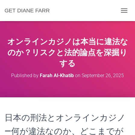
GET DIANE FARR
T
O
G
G
L
オンラインカジノは本当に違法な
E
N
のか？リスクと法的論点を深掘り
A
する
V
I
G
Published by
Farah Al-Khatib
on
September 26, 2025
A
T
I
O
N
日本の刑法とオンラインカジノ
—何が違法なのか、どこまでが