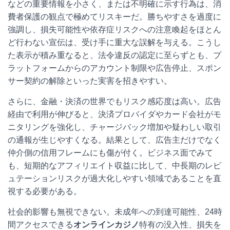
などの重要情報を小さく、または不明確に示す行為は、消
費者保護の観点で極めてリスキーだ。勝ちやすさを過度に
強調し、損失可能性や依存症リスクへの注意喚起をほとん
ど行わない宣伝は、受け手に重大な誤解を与える。こうし
た表示が積み重なると、法令違反の認定に至らずとも、プ
ラットフォームからのアカウント制限や広告停止、スポン
サー契約の解除といった実害を招きやすい。
さらに、金融・決済の世界でもリスク感応度は高い。広告
経由で利用が伸びると、決済プロバイダやカード会社がモ
ニタリングを強化し、チャージバック増加や疑わしい取引
の通報が生じやすくなる。結果として、広告主だけでなく
仲介側の信用フレームにも傷が付く。ビジネス面でみて
も、短期的なアフィリエイト収益に比して、中長期のレピ
ュテーションリスクが過大化しやすい領域であることを直
視する必要がある。
社会的影響も無視できない。未成年への到達可能性、24時
間アクセスできる
オンラインカジノ
特有の没入性、損失を