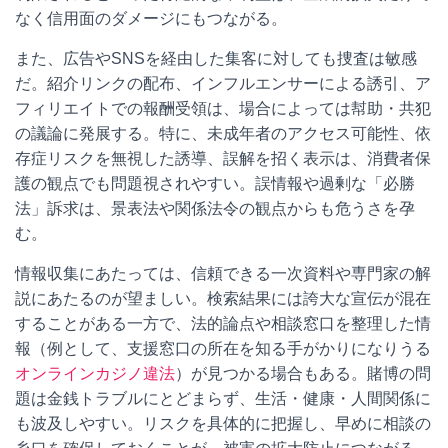
なく信用面のダメージにもつながる。
また、広告やSNSを経由した集客に対しても捜査は敏感
だ。紹介リンクの配布、インフルエンサーによる誘引、ア
フィリエイトでの報酬受領は、場合によっては幇助・共犯
の議論に発展する。特に、未成年者のアクセス可能性、依
存症リスクを無視した誘導、誤解を招く表示は、消費者保
護の観点でも問題視されやすい。誤情報や過剰な「必勝
法」訴求は、景表法や関係法令の観点からも危うさを孕
む。
情報収集にあたっては、信頼できる一次資料や専門家の解
説にあたるのが望ましい。検索結果には誇大な宣伝が混在
することがある一方で、法的論点や相談窓口を整理した情
報（例として、支援窓口の所在を知る手がかりになりうる
オンラインカジノ違法
）が見つかる場合もある。賭博の問
題は金銭トラブルにとどまらず、生活・健康・人間関係に
も波及しやすい。リスクを具体的に把握し、早めに相談の