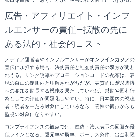
糸口を確保しておくことが、被害の拡大防止につながる。
広告・アフィリエイト・インフ
ルエンサーの責任—拡散の先に
ある法的・社会的コスト
メディア運営者やインフルエンサーが
オンラインカジノ
の
宣伝に加担する場合、法的責任と社会的責任の双方が問わ
れうる。リンク誘導やプロモーションコードの配布は、表
現の自由の範囲内と理解されがちだが、実質的に
違法
賭博
への参加を助長する機能を果たしていれば、幇助や図利行
為としての評価が問題化しやすい。特に、日本国内の視聴
者・読者を主たる対象にしているなら、管轄の観点からも
監視の対象になりやすい。
コンプライアンスの観点では、虚偽・誇大表示の回避が最
低ラインとなる。還元率や勝率、ボーナス条件、出金制限