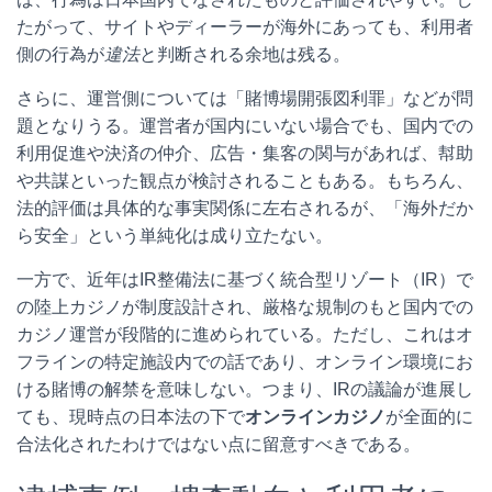
たがって、サイトやディーラーが海外にあっても、利用者
側の行為が
違法
と判断される余地は残る。
さらに、運営側については「賭博場開張図利罪」などが問
題となりうる。運営者が国内にいない場合でも、国内での
利用促進や決済の仲介、広告・集客の関与があれば、幇助
や共謀といった観点が検討されることもある。もちろん、
法的評価は具体的な事実関係に左右されるが、「海外だか
ら安全」という単純化は成り立たない。
一方で、近年はIR整備法に基づく統合型リゾート（IR）で
の陸上カジノが制度設計され、厳格な規制のもと国内での
カジノ運営が段階的に進められている。ただし、これはオ
フラインの特定施設内での話であり、オンライン環境にお
ける賭博の解禁を意味しない。つまり、IRの議論が進展し
ても、現時点の日本法の下で
オンラインカジノ
が全面的に
合法化されたわけではない点に留意すべきである。