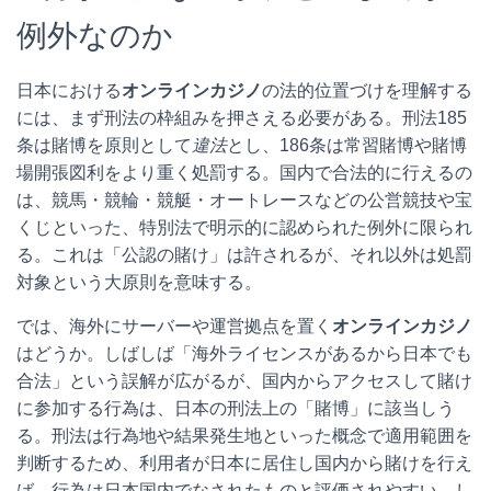
例外なのか
日本における
オンラインカジノ
の法的位置づけを理解する
には、まず刑法の枠組みを押さえる必要がある。刑法185
条は賭博を原則として
違法
とし、186条は常習賭博や賭博
場開張図利をより重く処罰する。国内で合法的に行えるの
は、競馬・競輪・競艇・オートレースなどの公営競技や宝
くじといった、特別法で明示的に認められた例外に限られ
る。これは「公認の賭け」は許されるが、それ以外は処罰
対象という大原則を意味する。
では、海外にサーバーや運営拠点を置く
オンラインカジノ
はどうか。しばしば「海外ライセンスがあるから日本でも
合法」という誤解が広がるが、国内からアクセスして賭け
に参加する行為は、日本の刑法上の「賭博」に該当しう
る。刑法は行為地や結果発生地といった概念で適用範囲を
判断するため、利用者が日本に居住し国内から賭けを行え
ば、行為は日本国内でなされたものと評価されやすい。し