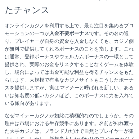
たチャンス
オンラインカジノを利用する上で、最も注目を集めるプロ
モーションの一つが
入金不要ボーナス
です。その名の通
り、プレイヤーが自身の資金を入金しなくても、カジノ側
が無料で提供してくれるボーナスのことを指します。これ
は通常、登録ボーナスやウェルカムボーナスの一環として
提供され、実際のお金をリスクすることなくゲームを体験
し、場合によっては出金可能な利益を得るチャンスをもた
らします。大規模で有名なカジノサイトもこうしたボーナ
スを提供しますが、実は
マイナー
と呼ばれる新しい、ある
いは知名度の低いカジノほど、このボーナスに力を入れて
いる傾向があります。
なぜマイナーカジノが如此に積極的なのでしょうか。その
理由は市場における生存競争にあります。名前が知れ渡っ
た大手カジノは、ブランド力だけで自然とプレイヤーが集
まります。しかし、新規参入したばかりの
マイナーカジノ