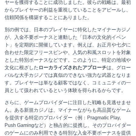
ヤーを獲得することに成功しました。彼らの戦略は、最初
からプレイヤーの利益を重視していることをアピールし、
信頼関係を構築することにありました。
別の例では、日本のプレイヤーに特化したマイナーカジノ
が、入金不要ボーナスと連動した「日本の文化的イベン
ト」を定期的に開催しています。例えば、お正月や七夕に
合わせた限定フリースピンや、人気の和風スロットを対象
とした特別ボーナスなどです。このように、特定の地域や
文化に根ざした
ローカライズされたアプローチ
は、グロー
バルな大手カジノでは真似のできない強力な武器となりま
す。プレイヤーは単なる顧客ではなく、コミュニティの一
員として扱われているという体験を得られるからです。
さらに、ゲームプロバイダーに注目した戦略も見逃せませ
ん。ある新規カジノは、マイナーながらも高品質なゲーム
を提供する特定のプロバイダー（例：Pragmatic Play,
Push Gamingなど）と独占的に提携し、そのプロバイダー
のゲームにのみ利用できる特別な入金不要ボーナスを提供