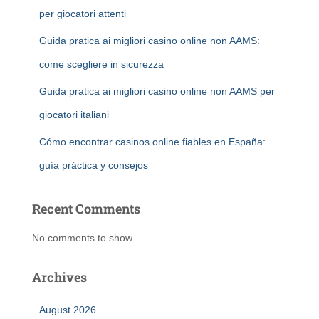
per giocatori attenti
Guida pratica ai migliori casino online non AAMS:
come scegliere in sicurezza
Guida pratica ai migliori casino online non AAMS per
giocatori italiani
Cómo encontrar casinos online fiables en España:
guía práctica y consejos
Recent Comments
No comments to show.
Archives
August 2026