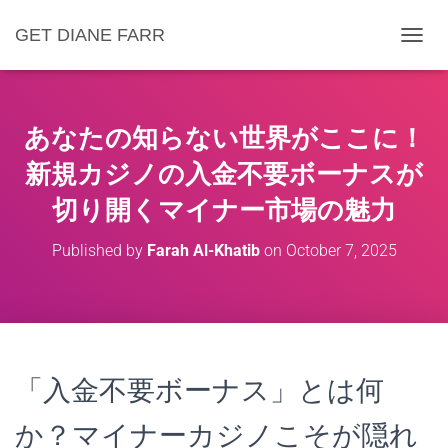
GET DIANE FARR
T
O
G
G
L
あなたの知らない世界がここに！
E
N
新規カジノの入金不要ボーナスが
A
切り開くマイナー市場の魅力
V
I
G
Published by
Farah Al-Khatib
on
October 7, 2025
A
T
I
O
N
「入金不要ボーナス」とは何
か？マイナーカジノこそが隠れ