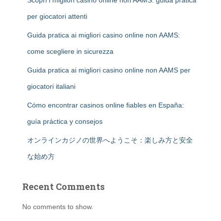
Scopri i migliori casino online non AAMS: guida pratica
per giocatori attenti
Guida pratica ai migliori casino online non AAMS:
come scegliere in sicurezza
Guida pratica ai migliori casino online non AAMS per
giocatori italiani
Cómo encontrar casinos online fiables en España:
guía práctica y consejos
オンラインカジノの世界へようこそ：楽しみ方と安全
な始め方
Recent Comments
No comments to show.