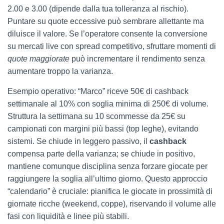
2.00 e 3.00 (dipende dalla tua tolleranza al rischio).
Puntare su quote eccessive può sembrare allettante ma
diluisce il valore. Se l’operatore consente la conversione
su mercati live con spread competitivo, sfruttare momenti di
quote maggiorate
può incrementare il rendimento senza
aumentare troppo la varianza.
Esempio operativo: “Marco” riceve 50€ di cashback
settimanale al 10% con soglia minima di 250€ di volume.
Struttura la settimana su 10 scommesse da 25€ su
campionati con margini più bassi (top leghe), evitando
sistemi. Se chiude in leggero passivo, il
cashback
compensa parte della varianza; se chiude in positivo,
mantiene comunque disciplina senza forzare giocate per
raggiungere la soglia all’ultimo giorno. Questo approccio
“calendario” è cruciale: pianifica le giocate in prossimità di
giornate ricche (weekend, coppe), riservando il volume alle
fasi con liquidità e linee più stabili.