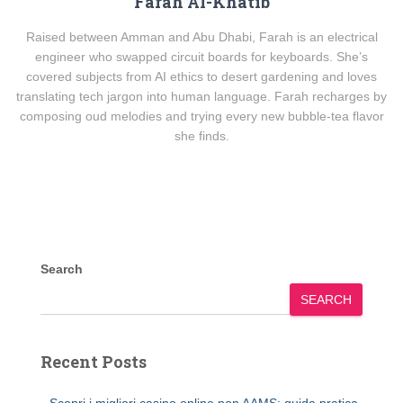
Farah Al-Khatib
Raised between Amman and Abu Dhabi, Farah is an electrical
engineer who swapped circuit boards for keyboards. She’s
covered subjects from AI ethics to desert gardening and loves
translating tech jargon into human language. Farah recharges by
composing oud melodies and trying every new bubble-tea flavor
she finds.
Search
SEARCH
Recent Posts