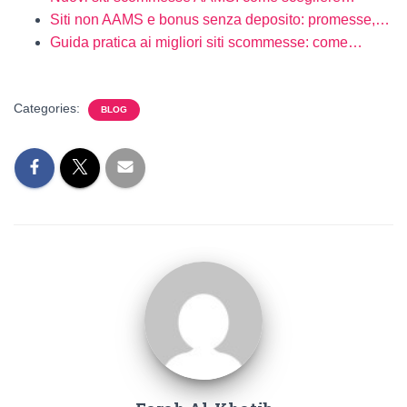
Siti non AAMS e bonus senza deposito: promesse,…
Guida pratica ai migliori siti scommesse: come…
Categories:
BLOG