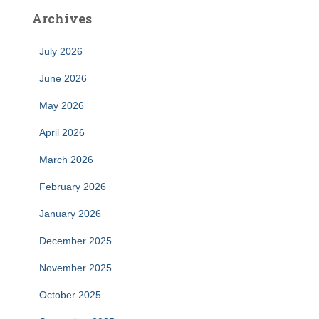
Archives
July 2026
June 2026
May 2026
April 2026
March 2026
February 2026
January 2026
December 2025
November 2025
October 2025