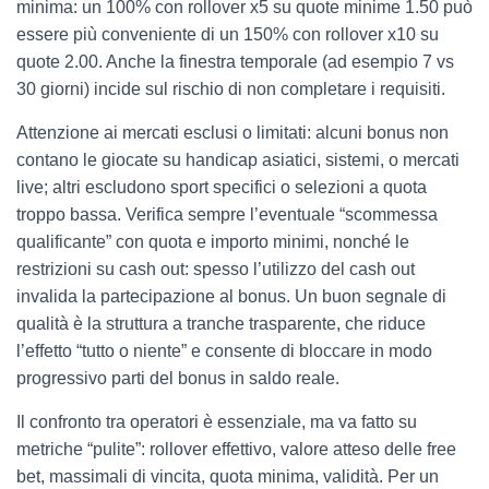
minima: un 100% con rollover x5 su quote minime 1.50 può
essere più conveniente di un 150% con rollover x10 su
quote 2.00. Anche la finestra temporale (ad esempio 7 vs
30 giorni) incide sul rischio di non completare i requisiti.
Attenzione ai mercati esclusi o limitati: alcuni bonus non
contano le giocate su handicap asiatici, sistemi, o mercati
live; altri escludono sport specifici o selezioni a quota
troppo bassa. Verifica sempre l’eventuale “scommessa
qualificante” con quota e importo minimi, nonché le
restrizioni su cash out: spesso l’utilizzo del cash out
invalida la partecipazione al bonus. Un buon segnale di
qualità è la struttura a tranche trasparente, che riduce
l’effetto “tutto o niente” e consente di bloccare in modo
progressivo parti del bonus in saldo reale.
Il confronto tra operatori è essenziale, ma va fatto su
metriche “pulite”: rollover effettivo, valore atteso delle free
bet, massimali di vincita, quota minima, validità. Per un