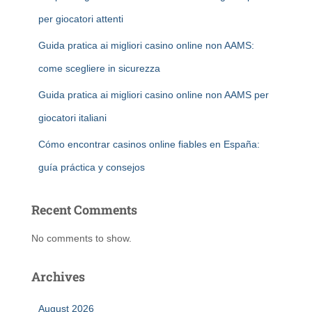
per giocatori attenti
Guida pratica ai migliori casino online non AAMS:
come scegliere in sicurezza
Guida pratica ai migliori casino online non AAMS per
giocatori italiani
Cómo encontrar casinos online fiables en España:
guía práctica y consejos
Recent Comments
No comments to show.
Archives
August 2026