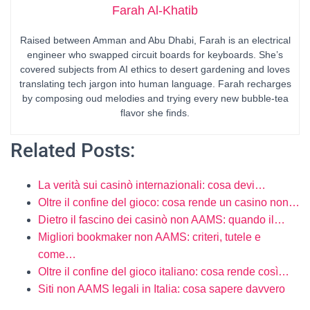
Farah Al-Khatib
Raised between Amman and Abu Dhabi, Farah is an electrical
engineer who swapped circuit boards for keyboards. She’s
covered subjects from AI ethics to desert gardening and loves
translating tech jargon into human language. Farah recharges
by composing oud melodies and trying every new bubble-tea
flavor she finds.
Related Posts:
La verità sui casinò internazionali: cosa devi…
Oltre il confine del gioco: cosa rende un casino non…
Dietro il fascino dei casinò non AAMS: quando il…
Migliori bookmaker non AAMS: criteri, tutele e
come…
Oltre il confine del gioco italiano: cosa rende così…
Siti non AAMS legali in Italia: cosa sapere davvero