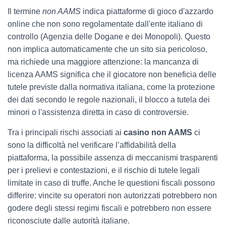
Il termine
non AAMS
indica piattaforme di gioco d'azzardo
online che non sono regolamentate dall'ente italiano di
controllo (Agenzia delle Dogane e dei Monopoli). Questo
non implica automaticamente che un sito sia pericoloso,
ma richiede una maggiore attenzione: la mancanza di
licenza AAMS significa che il giocatore non beneficia delle
tutele previste dalla normativa italiana, come la protezione
dei dati secondo le regole nazionali, il blocco a tutela dei
minori o l'assistenza diretta in caso di controversie.
Tra i principali rischi associati ai
casino non AAMS
ci
sono la difficoltà nel verificare l’affidabilità della
piattaforma, la possibile assenza di meccanismi trasparenti
per i prelievi e contestazioni, e il rischio di tutele legali
limitate in caso di truffe. Anche le questioni fiscali possono
differire: vincite su operatori non autorizzati potrebbero non
godere degli stessi regimi fiscali e potrebbero non essere
riconosciute dalle autorità italiane.