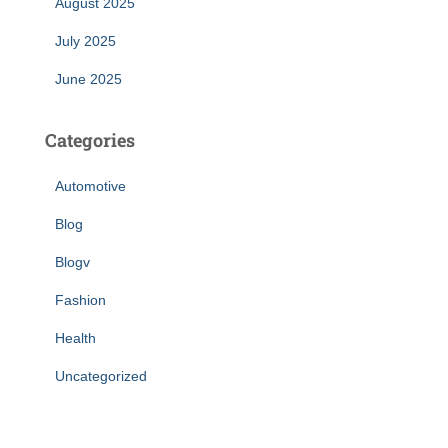
August 2025
July 2025
June 2025
Categories
Automotive
Blog
Blogv
Fashion
Health
Uncategorized