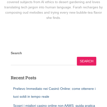
covered subjects from AI ethics to desert gardening and loves
translating tech jargon into human language. Farah recharges by
composing oud melodies and trying every new bubble-tea flavor
she finds.
Search
SEARCH
Recent Posts
Prelievo Immediato nei Casinò Online: come ottenere i
tuoi soldi in tempo reale
Scopri i migliori casino online non AAMS: guida pratica