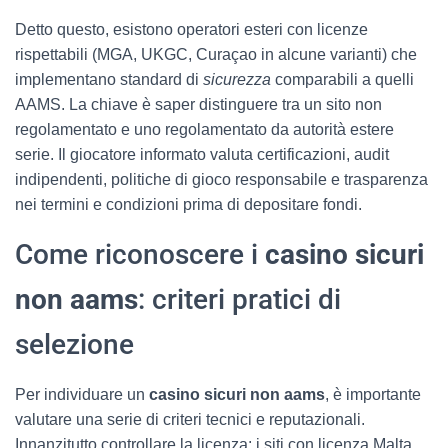
Detto questo, esistono operatori esteri con licenze
rispettabili (MGA, UKGC, Curaçao in alcune varianti) che
implementano standard di
sicurezza
comparabili a quelli
AAMS. La chiave è saper distinguere tra un sito non
regolamentato e uno regolamentato da autorità estere
serie. Il giocatore informato valuta certificazioni, audit
indipendenti, politiche di gioco responsabile e trasparenza
nei termini e condizioni prima di depositare fondi.
Come riconoscere i
casino sicuri
non aams
: criteri pratici di
selezione
Per individuare un
casino sicuri non aams
, è importante
valutare una serie di criteri tecnici e reputazionali.
Innanzitutto controllare la licenza: i siti con licenza Malta