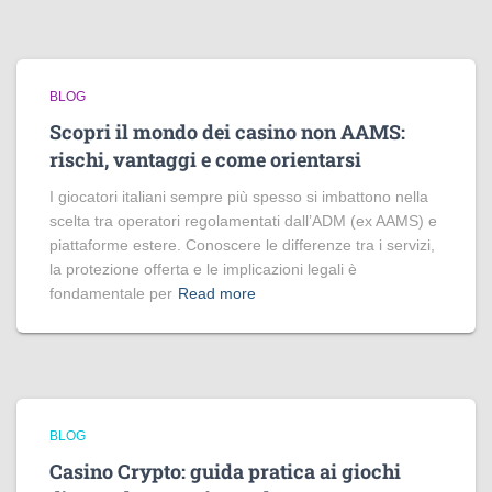
BLOG
Scopri il mondo dei casino non AAMS:
rischi, vantaggi e come orientarsi
I giocatori italiani sempre più spesso si imbattono nella
scelta tra operatori regolamentati dall’ADM (ex AAMS) e
piattaforme estere. Conoscere le differenze tra i servizi,
la protezione offerta e le implicazioni legali è
fondamentale per
Read more
BLOG
Casino Crypto: guida pratica ai giochi