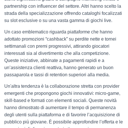
partnership con influencer del settore. Altri hanno scelto la
strada della specializzazione offrendo cataloghi focalizzati
su slot esclusive o su una vasta gamma di giochi live.
Un caso emblematico riguarda piattaforme che hanno
adottato promozioni “cashback” su perdite nette e tornei
settimanali con premi progressivi, attirando giocatori
interessati sia al divertimento che alla competizione.
Queste iniziative, abbinate a pagamenti rapidi e a
un’assistenza clienti reattiva, hanno generato un buon
passaparola e tassi di retention superiori alla media.
Un'altra tendenza è la collaborazione stretta con provider
emergenti che propongono giochi innovativi: micro-game,
skill-based e formati con elementi sociali. Queste novità
hanno dimostrato di aumentare il tempo di permanenza
degli utenti sulla piattaforma e di favorire l’acquisizione di
pubblico più giovane. È possibile approfondire l’offerta e le