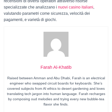
recensioni di diversi operatori attraverso risorse
specializzate che analizzano i
nuovi casino italiani
,
valutando parametri come sicurezza, velocità dei
pagamenti, e varietà di giochi.
Farah Al-Khatib
Raised between Amman and Abu Dhabi, Farah is an electrical
engineer who swapped circuit boards for keyboards. She’s
covered subjects from AI ethics to desert gardening and loves
translating tech jargon into human language. Farah recharges
by composing oud melodies and trying every new bubble-tea
flavor she finds.