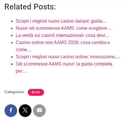
Related Posts:
Scopri i migliori nuovi casino italiani: guida…
Nuovi siti scommesse AAMS: come scegliere…
La verità sui casinò internazionali: cosa devi…
Casino online non AAMS 2026: cosa cambia e
come…
Scopri i migliori nuovi casino online: innovazione,…
Siti scommesse AAMS nuovi: la guida completa
per…
Categories:
BLOG