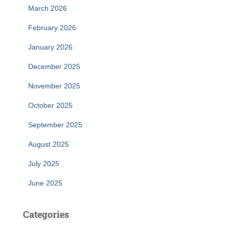
March 2026
February 2026
January 2026
December 2025
November 2025
October 2025
September 2025
August 2025
July 2025
June 2025
Categories