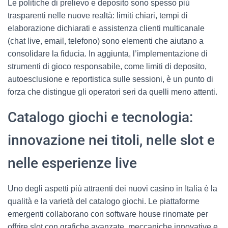
Le politiche di prelievo e deposito sono spesso più
trasparenti nelle nuove realtà: limiti chiari, tempi di
elaborazione dichiarati e assistenza clienti multicanale
(chat live, email, telefono) sono elementi che aiutano a
consolidare la fiducia. In aggiunta, l’implementazione di
strumenti di gioco responsabile, come limiti di deposito,
autoesclusione e reportistica sulle sessioni, è un punto di
forza che distingue gli operatori seri da quelli meno attenti.
Catalogo giochi e tecnologia:
innovazione nei titoli, nelle slot e
nelle esperienze live
Uno degli aspetti più attraenti dei nuovi casino in Italia è la
qualità e la varietà del catalogo giochi. Le piattaforme
emergenti collaborano con software house rinomate per
offrire slot con grafiche avanzate, meccaniche innovative e