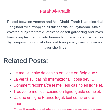
Farah Al-Khatib
Raised between Amman and Abu Dhabi, Farah is an electrical
engineer who swapped circuit boards for keyboards. She’s
covered subjects from AI ethics to desert gardening and loves
translating tech jargon into human language. Farah recharges
by composing oud melodies and trying every new bubble-tea
flavor she finds.
Related Posts:
Le meilleur site de casino en ligne en Belgique :…
La verità sui casinò internazionali: cosa devi…
Comment reconnaître le meilleur casino en ligne et…
Trouver le meilleur casino en ligne: guide complet…
Casino en ligne France légal: tout comprendre
pour…
Oltre il confine del gioco: cosa rende un casino non…