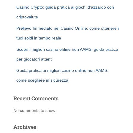
Casino Crypto: guida pratica ai giochi d’azzardo con
criptovalute
Prelievo Immediato nei Casinò Online: come ottenere i
tuoi soldi in tempo reale
Scopri i migliori casino online non AAMS: guida pratica
per giocatori attenti
Guida pratica ai migliori casino online non AAMS:
come scegliere in sicurezza
Recent Comments
No comments to show.
Archives