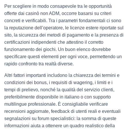
Per scegliere in modo consapevole tra le opportunità
offerte dai casinò non ADM, occorre basarsi su criteri
concreti e verificabili. Tra i parametri fondamentali ci sono
la reputazione dell’operatore, le licenze estere riportate sul
sito, la sicurezza dei metodi di pagamento e la presenza di
certificazioni indipendenti che attestino il corretto
funzionamento dei giochi. Un buon elenco dovrebbe
specificare questi elementi per ogni voce, permettendo un
rapido confronto tra realtà diverse.
Altri fattori importanti includono la chiarezza dei termini e
condizioni dei bonus, i requisiti di wagering, i limiti e i
tempi di prelievo, nonché la qualità del servizio clienti,
preferibilmente disponibile in italiano o con supporto
multilingue professionale. È consigliabile verificare
recensioni aggiornate, feedback di utenti reali e eventuali
segnalazioni su forum specialistici: la somma di queste
informazioni aiuta a ottenere un quadro realistico della