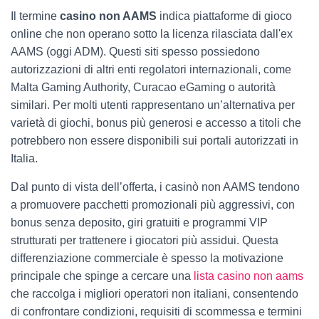
Il termine
casino non AAMS
indica piattaforme di gioco
online che non operano sotto la licenza rilasciata dall'ex
AAMS (oggi ADM). Questi siti spesso possiedono
autorizzazioni di altri enti regolatori internazionali, come
Malta Gaming Authority, Curacao eGaming o autorità
similari. Per molti utenti rappresentano un’alternativa per
varietà di giochi, bonus più generosi e accesso a titoli che
potrebbero non essere disponibili sui portali autorizzati in
Italia.
Dal punto di vista dell’offerta, i casinò non AAMS tendono
a promuovere pacchetti promozionali più aggressivi, con
bonus senza deposito, giri gratuiti e programmi VIP
strutturati per trattenere i giocatori più assidui. Questa
differenziazione commerciale è spesso la motivazione
principale che spinge a cercare una
lista casino non aams
che raccolga i migliori operatori non italiani, consentendo
di confrontare condizioni, requisiti di scommessa e termini