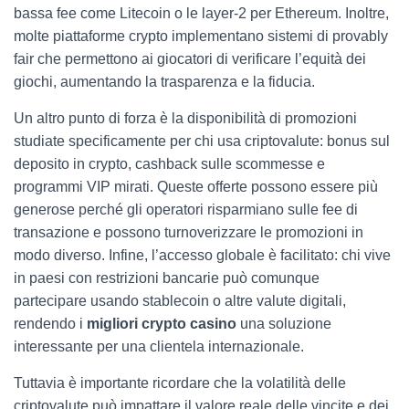
bassa fee come Litecoin o le layer-2 per Ethereum. Inoltre,
molte piattaforme crypto implementano sistemi di provably
fair che permettono ai giocatori di verificare l’equità dei
giochi, aumentando la trasparenza e la fiducia.
Un altro punto di forza è la disponibilità di promozioni
studiate specificamente per chi usa criptovalute: bonus sul
deposito in crypto, cashback sulle scommesse e
programmi VIP mirati. Queste offerte possono essere più
generose perché gli operatori risparmiano sulle fee di
transazione e possono turnoverizzare le promozioni in
modo diverso. Infine, l’accesso globale è facilitato: chi vive
in paesi con restrizioni bancarie può comunque
partecipare usando stablecoin o altre valute digitali,
rendendo i
migliori crypto casino
una soluzione
interessante per una clientela internazionale.
Tuttavia è importante ricordare che la volatilità delle
criptovalute può impattare il valore reale delle vincite e dei