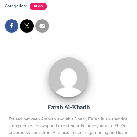
Categories:
BLOG
Farah Al-Khatib
Raised between Amman and Abu Dhabi, Farah is an electrical
engineer who swapped circuit boards for keyboards. She’s
covered subjects from AI ethics to desert gardening and loves