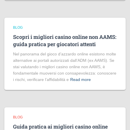
BLOG
Scopri i migliori casino online non AAMS:
guida pratica per giocatori attenti
Nel panorama del gioco d’azzardo online esistono molte
alternative ai portali autorizzati dall’ADM (ex AAMS). Se
stai valutando i migliori casino online non AAMS, è
fondamentale muoversi con consapevolezza: conoscere
i rischi, verificare l’affidabilità e
Read more
BLOG
Guida pratica ai migliori casino online