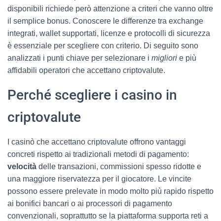
disponibili richiede però attenzione a criteri che vanno oltre
il semplice bonus. Conoscere le differenze tra exchange
integrati, wallet supportati, licenze e protocolli di sicurezza
è essenziale per scegliere con criterio. Di seguito sono
analizzati i punti chiave per selezionare i
migliori
e più
affidabili operatori che accettano criptovalute.
Perché scegliere i casino in
criptovalute
I casinò che accettano criptovalute offrono vantaggi
concreti rispetto ai tradizionali metodi di pagamento:
velocità
delle transazioni, commissioni spesso ridotte e
una maggiore riservatezza per il giocatore. Le vincite
possono essere prelevate in modo molto più rapido rispetto
ai bonifici bancari o ai processori di pagamento
convenzionali, soprattutto se la piattaforma supporta reti a