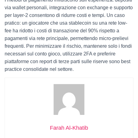
via wallet personali, integrazione con exchange e supporto
per layer-2 consentono di ridurre costi e tempi. Un caso
pratico: un giocatore che usa stablecoin su una rete low-
fee ha ridotto i costi di transazione del 90% rispetto a
pagamenti via rete principale, permettendo micro-prelievi
frequenti. Per minimizzare il rischio, mantenere solo i fondi
necessari sul conto gioco, utilizzare 2FA e preferire
piattaforme con report di terze parti sulle riserve sono best
practice consolidate nel settore.
Farah Al-Khatib