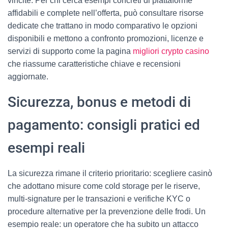
vincite. Per chi cerca esempi concreti di piattaforme
affidabili e complete nell’offerta, può consultare risorse
dedicate che trattano in modo comparativo le opzioni
disponibili e mettono a confronto promozioni, licenze e
servizi di supporto come la pagina
migliori crypto casino
che riassume caratteristiche chiave e recensioni
aggiornate.
Sicurezza, bonus e metodi di
pagamento: consigli pratici ed
esempi reali
La sicurezza rimane il criterio prioritario: scegliere casinò
che adottano misure come cold storage per le riserve,
multi-signature per le transazioni e verifiche KYC o
procedure alternative per la prevenzione delle frodi. Un
esempio reale: un operatore che ha subito un attacco