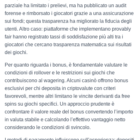
parziale ha limitato i prelievi, ma ha pubblicato un audit
forense e rimborsato i giocatori grazie a una assicurazione
sui fondi; questa trasparenza ha migliorato la fiducia degli
utenti. Altro caso: piattaforme che implementano provably
fair hanno registrato tassi di soddisfazione più alti tra i
giocatori che cercano trasparenza matematica sui risultati
dei giochi.
Per quanto riguarda i bonus, è fondamentale valutare le
condizioni di rollover e le restrizioni sui giochi che
contribuiscono al wagering. Alcuni casinò offrono bonus
esclusivi per chi deposita in criptovalute con criteri
favorevoli, mentre altri limitano le vincite derivanti da free
spins su giochi specifici. Un approccio prudente è
confrontare il valore reale del bonus convertendo l’importo
in valuta stabile e calcolando l’effettivo vantaggio netto
considerando le condizioni di svincolo.
I metodi di pagamento influiscono sull’esperienza: depositi