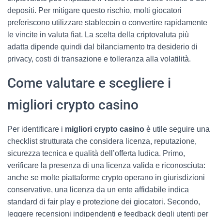
depositi. Per mitigare questo rischio, molti giocatori
preferiscono utilizzare stablecoin o convertire rapidamente
le vincite in valuta fiat. La scelta della criptovaluta più
adatta dipende quindi dal bilanciamento tra desiderio di
privacy, costi di transazione e tolleranza alla volatilità.
Come valutare e scegliere i
migliori crypto casino
Per identificare i
migliori crypto casino
è utile seguire una
checklist strutturata che considera licenza, reputazione,
sicurezza tecnica e qualità dell’offerta ludica. Primo,
verificare la presenza di una licenza valida e riconosciuta:
anche se molte piattaforme crypto operano in giurisdizioni
conservative, una licenza da un ente affidabile indica
standard di fair play e protezione dei giocatori. Secondo,
leggere recensioni indipendenti e feedback degli utenti per