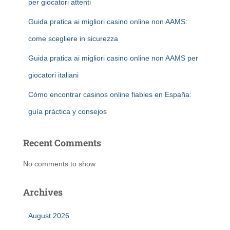
per giocatori attenti
Guida pratica ai migliori casino online non AAMS:
come scegliere in sicurezza
Guida pratica ai migliori casino online non AAMS per
giocatori italiani
Cómo encontrar casinos online fiables en España:
guía práctica y consejos
Recent Comments
No comments to show.
Archives
August 2026