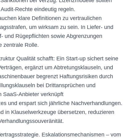
nktionen bei Verzug. Lizenzmodelle sollten
 Audit-Rechte eindeutig regeln.
chen klare Definitionen zu vertraulichen
agsstrafen, um wirksam zu sein. In Liefer- und
üf- und Rügepflichten sowie Abgrenzungen
 zentrale Rolle.
uktur Qualität schafft: Ein Start-up sichert seine
Verträgen, ergänzt um Abtretungsklauseln, und
Maschinenbauer begrenzt Haftungsrisiken durch
ellungsklauseln bei Drittansprüchen und
in SaaS-Anbieter verknüpft
zes und erspart sich jährliche Nachverhandlungen.
d in Klauselwerkzeuge übersetzen, reduzieren
 Verhandlungssouveränität.
ertragsstrategie. Eskalationsmechanismen – vom