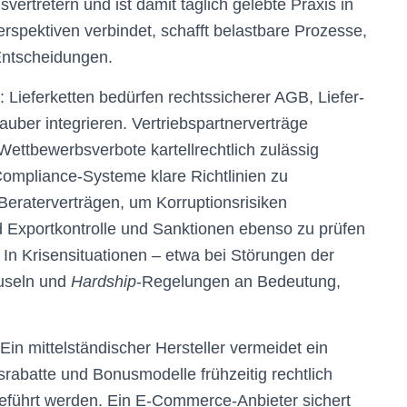
ertretern und ist damit täglich gelebte Praxis in
erspektiven verbindet, schafft belastbare Prozesse,
 Entscheidungen.
: Lieferketten bedürfen rechtssicherer AGB, Liefer-
uber integrieren. Vertriebspartnerverträge
ettbewerbsverbote kartellrechtlich zulässig
Compliance-Systeme klare Richtlinien zu
Beraterverträgen, um Korruptionsrisiken
d Exportkontrolle und Sanktionen ebenso zu prüfen
 In Krisensituationen – etwa bei Störungen der
useln und
Hardship
-Regelungen an Bedeutung,
Ein mittelständischer Hersteller vermeidet ein
srabatte und Bonusmodelle frühzeitig rechtlich
geführt werden. Ein E-Commerce-Anbieter sichert