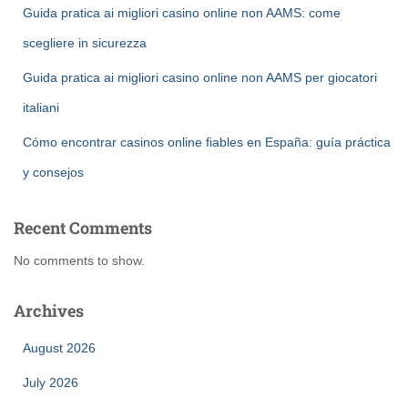
Guida pratica ai migliori casino online non AAMS: come
scegliere in sicurezza
Guida pratica ai migliori casino online non AAMS per giocatori
italiani
Cómo encontrar casinos online fiables en España: guía práctica
y consejos
Recent Comments
No comments to show.
Archives
August 2026
July 2026