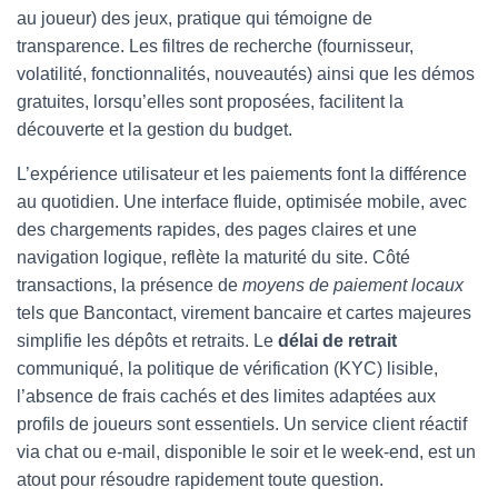
au joueur) des jeux, pratique qui témoigne de
transparence. Les filtres de recherche (fournisseur,
volatilité, fonctionnalités, nouveautés) ainsi que les démos
gratuites, lorsqu’elles sont proposées, facilitent la
découverte et la gestion du budget.
L’expérience utilisateur et les paiements font la différence
au quotidien. Une interface fluide, optimisée mobile, avec
des chargements rapides, des pages claires et une
navigation logique, reflète la maturité du site. Côté
transactions, la présence de
moyens de paiement locaux
tels que Bancontact, virement bancaire et cartes majeures
simplifie les dépôts et retraits. Le
délai de retrait
communiqué, la politique de vérification (KYC) lisible,
l’absence de frais cachés et des limites adaptées aux
profils de joueurs sont essentiels. Un service client réactif
via chat ou e-mail, disponible le soir et le week-end, est un
atout pour résoudre rapidement toute question.