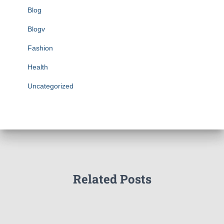
Blog
Blogv
Fashion
Health
Uncategorized
Related Posts