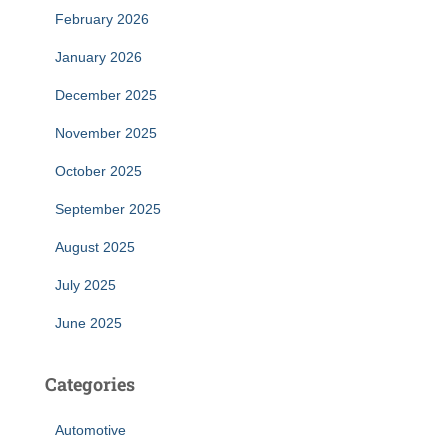
February 2026
January 2026
December 2025
November 2025
October 2025
September 2025
August 2025
July 2025
June 2025
Categories
Automotive