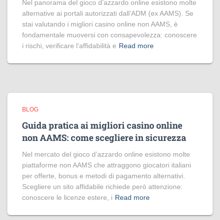
Nel panorama del gioco d’azzardo online esistono molte
alternative ai portali autorizzati dall’ADM (ex AAMS). Se
stai valutando i migliori casino online non AAMS, è
fondamentale muoversi con consapevolezza: conoscere
i rischi, verificare l’affidabilità e
Read more
BLOG
Guida pratica ai migliori casino online
non AAMS: come scegliere in sicurezza
Nel mercato del gioco d’azzardo online esistono molte
piattaforme non AAMS che attraggono giocatori italiani
per offerte, bonus e metodi di pagamento alternativi.
Scegliere un sito affidabile richiede però attenzione:
conoscere le licenze estere, i
Read more