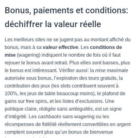
Bonus, paiements et conditions:
déchiffrer la valeur réelle
Les meilleurs sites ne se jugent pas au montant affiché du
bonus, mais à sa
valeur effective
. Les
conditions de
mise
(wagering) indiquent le nombre de fois où il faut
rejouer le bonus avant retrait. Plus elles sont basses, plus
le bonus est intéressant. Vérifier aussi: la
mise maximale
autorisée sous bonus, l’expiration des tours gratuits, la
contribution des jeux (les slots contribuent souvent à
100%, les jeux de table beaucoup moins), le plafond de
gains sur free spins, et les listes d’exclusions. Une
politique claire, rédigée sans ambiguïtés, est un signe
d’intégrité. Les
cashbacks
sans wagering ou les
récompenses de fidélité réellement convertibles en argent
comptent souvent plus qu’un bonus de bienvenue