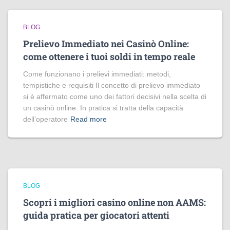
BLOG
Prelievo Immediato nei Casinò Online:
come ottenere i tuoi soldi in tempo reale
Come funzionano i prelievi immediati: metodi,
tempistiche e requisiti Il concetto di prelievo immediato
si è affermato come uno dei fattori decisivi nella scelta di
un casinò online. In pratica si tratta della capacità
dell’operatore
Read more
BLOG
Scopri i migliori casino online non AAMS:
guida pratica per giocatori attenti