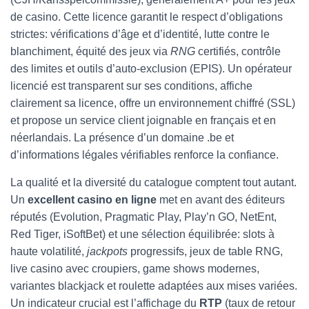
de casino. Cette licence garantit le respect d’obligations
strictes: vérifications d’âge et d’identité, lutte contre le
blanchiment, équité des jeux via
RNG
certifiés, contrôle
des limites et outils d’auto-exclusion (EPIS). Un opérateur
licencié est transparent sur ses conditions, affiche
clairement sa licence, offre un environnement chiffré (SSL)
et propose un service client joignable en français et en
néerlandais. La présence d’un domaine .be et
d’informations légales vérifiables renforce la confiance.
La qualité et la diversité du catalogue comptent tout autant.
Un
excellent casino en ligne
met en avant des éditeurs
réputés (Evolution, Pragmatic Play, Play’n GO, NetEnt,
Red Tiger, iSoftBet) et une sélection équilibrée: slots à
haute volatilité,
jackpots
progressifs, jeux de table RNG,
live casino avec croupiers, game shows modernes,
variantes blackjack et roulette adaptées aux mises variées.
Un indicateur crucial est l’affichage du
RTP
(taux de retour