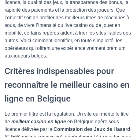
licence, la qualité des jeux, la transparence des bonus, la
rapidité des paiements et la protection des joueurs. Que
l’objectif soit de profiter des meilleurs titres de machines à
sous, de vivre l’intensité du live casino ou de jouer en
mobilité, certains repères aident à trier les sites fiables des
autres. Voici comment identifier, en toute simplicité, les
opérateurs qui offrent une expérience vraiment premium
aux joueurs belges.
Critères indispensables pour
reconnaître le meilleur casino en
ligne en Belgique
Le premier filtre est la régulation. Un site qui mérite le titre
de
meilleur casino en ligne
en Belgique opère sous
licence délivrée par la
Commission des Jeux de Hasard
(CJH/Kansspelcommissie), généralement A+ pour les jeux