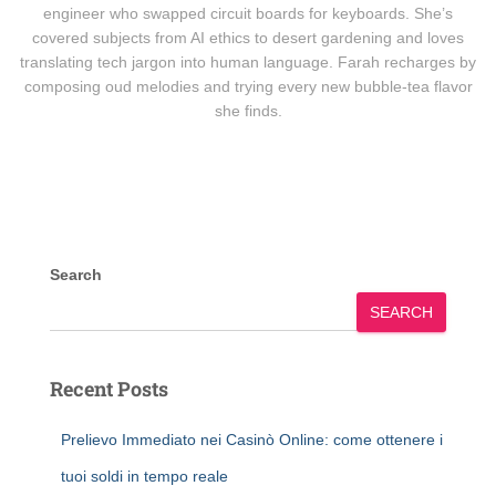
engineer who swapped circuit boards for keyboards. She’s
covered subjects from AI ethics to desert gardening and loves
translating tech jargon into human language. Farah recharges by
composing oud melodies and trying every new bubble-tea flavor
she finds.
Search
SEARCH
Recent Posts
Prelievo Immediato nei Casinò Online: come ottenere i
tuoi soldi in tempo reale