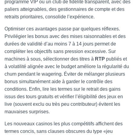
programme VIP ou un club de fidélité transparent, avec des
paliers atteignables, des gestionnaires de compte et des
retraits prioritaires, consolide l’expérience.
Optimiser ces avantages passe par quelques réflexes.
Privilégier les bonus avec des mises raisonnables et des
durées de validité d’au moins 7 à 14 jours permet de
compléter les objectifs sans pression excessive. Sur
machines à sous, sélectionner des titres à
RTP
publiés et
à volatilité alignée avec le budget améliore la régularité du
churn pendant le wagering. Éviter de mélanger plusieurs
bonus simultanément aide à garder le contrôle des
conditions. Enfin, lire les termes sur le retrait des gains
issus des tours gratuits et vérifier l’éligibilité des jeux en
live (souvent exclu ou très peu contributeur) évitent les
mauvaises surprises.
Les nouveaux casinos les plus compétitifs affichent des
termes concis, sans clauses obscures du type «jeu