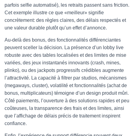
parfois selfie automatisé), les retraits passent sans friction.
Cet exemple illustre ce que «meilleur» signifie
concrètement: des règles claires, des délais respectés et
une valeur durable plutôt qu’un effet d’annonce.
Au-delà des bonus, des fonctionnalités différenciantes
peuvent sceller la décision. La présence d’un lobby live
robuste avec des tables localisées et des limites de mise
variées, des jeux instantanés innovants (crash, mines,
plinko), ou des jackpots progressifs crédibles augmente
l’attractivité. La capacité à filtrer par studios, mécanismes
(megaways, cluster), volatilité et fonctionnalités (achat de
bonus, multiplicateurs) témoigne d’un design produit mûri.
Côté paiements, l’ouverture à des solutions rapides et peu
coûteuses, la transparence des frais et des limites, ainsi
que l’affichage de délais précis de traitement inspirent
confiance.
Enfin, l’expérience de support différencie souvent deux