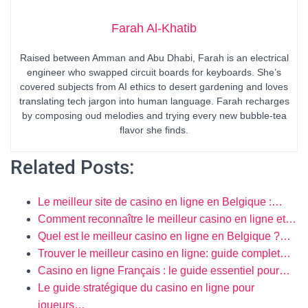
Farah Al-Khatib
Raised between Amman and Abu Dhabi, Farah is an electrical
engineer who swapped circuit boards for keyboards. She’s
covered subjects from AI ethics to desert gardening and loves
translating tech jargon into human language. Farah recharges
by composing oud melodies and trying every new bubble-tea
flavor she finds.
Related Posts:
Le meilleur site de casino en ligne en Belgique :…
Comment reconnaître le meilleur casino en ligne et…
Quel est le meilleur casino en ligne en Belgique ?…
Trouver le meilleur casino en ligne: guide complet…
Casino en ligne Français : le guide essentiel pour…
Le guide stratégique du casino en ligne pour
joueurs…