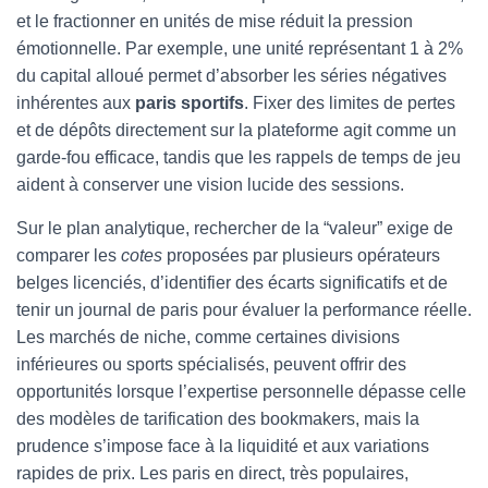
et le fractionner en unités de mise réduit la pression
émotionnelle. Par exemple, une unité représentant 1 à 2%
du capital alloué permet d’absorber les séries négatives
inhérentes aux
paris sportifs
. Fixer des limites de pertes
et de dépôts directement sur la plateforme agit comme un
garde-fou efficace, tandis que les rappels de temps de jeu
aident à conserver une vision lucide des sessions.
Sur le plan analytique, rechercher de la “valeur” exige de
comparer les
cotes
proposées par plusieurs opérateurs
belges licenciés, d’identifier des écarts significatifs et de
tenir un journal de paris pour évaluer la performance réelle.
Les marchés de niche, comme certaines divisions
inférieures ou sports spécialisés, peuvent offrir des
opportunités lorsque l’expertise personnelle dépasse celle
des modèles de tarification des bookmakers, mais la
prudence s’impose face à la liquidité et aux variations
rapides de prix. Les paris en direct, très populaires,