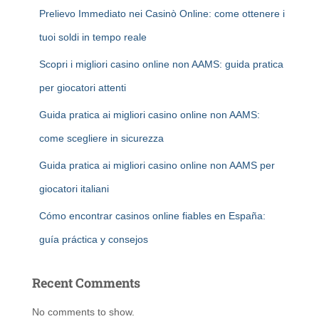
Prelievo Immediato nei Casinò Online: come ottenere i
tuoi soldi in tempo reale
Scopri i migliori casino online non AAMS: guida pratica
per giocatori attenti
Guida pratica ai migliori casino online non AAMS:
come scegliere in sicurezza
Guida pratica ai migliori casino online non AAMS per
giocatori italiani
Cómo encontrar casinos online fiables en España:
guía práctica y consejos
Recent Comments
No comments to show.