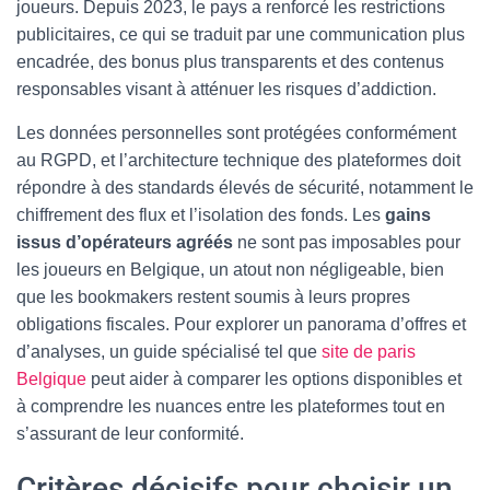
joueurs. Depuis 2023, le pays a renforcé les restrictions
publicitaires, ce qui se traduit par une communication plus
encadrée, des bonus plus transparents et des contenus
responsables visant à atténuer les risques d’addiction.
Les données personnelles sont protégées conformément
au RGPD, et l’architecture technique des plateformes doit
répondre à des standards élevés de sécurité, notamment le
chiffrement des flux et l’isolation des fonds. Les
gains
issus d’opérateurs agréés
ne sont pas imposables pour
les joueurs en Belgique, un atout non négligeable, bien
que les bookmakers restent soumis à leurs propres
obligations fiscales. Pour explorer un panorama d’offres et
d’analyses, un guide spécialisé tel que
site de paris
Belgique
peut aider à comparer les options disponibles et
à comprendre les nuances entre les plateformes tout en
s’assurant de leur conformité.
Critères décisifs pour choisir un