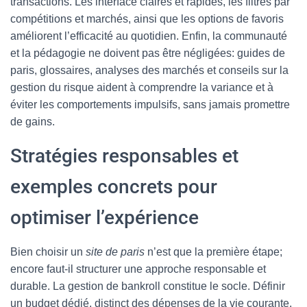
transactions. Les interface claires et rapides, les filtres par
compétitions et marchés, ainsi que les options de favoris
améliorent l’efficacité au quotidien. Enfin, la communauté
et la pédagogie ne doivent pas être négligées: guides de
paris, glossaires, analyses des marchés et conseils sur la
gestion du risque aident à comprendre la variance et à
éviter les comportements impulsifs, sans jamais promettre
de gains.
Stratégies responsables et
exemples concrets pour
optimiser l’expérience
Bien choisir un
site de paris
n’est que la première étape;
encore faut-il structurer une approche responsable et
durable. La gestion de bankroll constitue le socle. Définir
un budget dédié, distinct des dépenses de la vie courante,