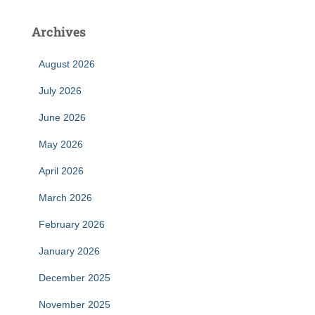
Archives
August 2026
July 2026
June 2026
May 2026
April 2026
March 2026
February 2026
January 2026
December 2025
November 2025