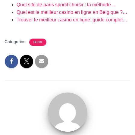
Quel site de paris sportif choisir : la méthode…
Quel est le meilleur casino en ligne en Belgique ?…
Trouver le meilleur casino en ligne: guide complet…
Categories:
BLOG