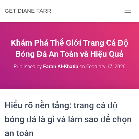
GET DIANE FARR
T
O
G
G
L
Khám Phá Thế Giới Trang Cá Độ
E
N
Bóng Đá An Toàn và Hiệu Quả
A
V
Published by
Farah Al-Khatib
on
February 17, 2026
I
G
A
T
I
O
Hiểu rõ nền tảng: trang cá độ
N
bóng đá là gì và làm sao để chọn
an toàn