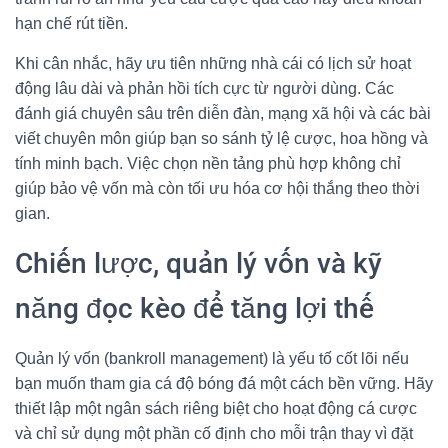
hạn chế rút tiền.
Khi cân nhắc, hãy ưu tiên những nhà cái có lịch sử hoạt
động lâu dài và phản hồi tích cực từ người dùng. Các
đánh giá chuyên sâu trên diễn đàn, mạng xã hội và các bài
viết chuyên môn giúp bạn so sánh tỷ lệ cược, hoa hồng và
tính minh bạch. Việc chọn nền tảng phù hợp không chỉ
giúp bảo vệ vốn mà còn tối ưu hóa cơ hội thắng theo thời
gian.
Chiến lược, quản lý vốn và kỹ
năng đọc kèo để tăng lợi thế
Quản lý vốn (bankroll management) là yếu tố cốt lõi nếu
bạn muốn tham gia cá độ bóng đá một cách bền vững. Hãy
thiết lập một ngân sách riêng biệt cho hoạt động cá cược
và chỉ sử dụng một phần cố định cho mỗi trận thay vì đặt