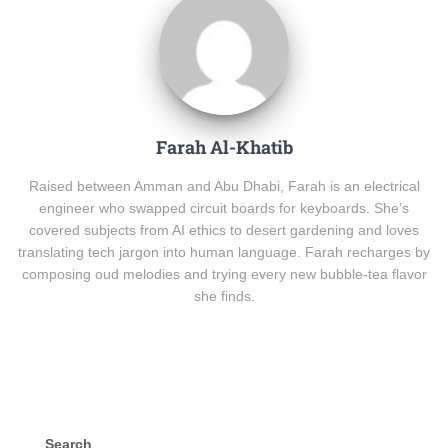
Farah Al-Khatib
Raised between Amman and Abu Dhabi, Farah is an electrical
engineer who swapped circuit boards for keyboards. She’s
covered subjects from AI ethics to desert gardening and loves
translating tech jargon into human language. Farah recharges by
composing oud melodies and trying every new bubble-tea flavor
she finds.
Search