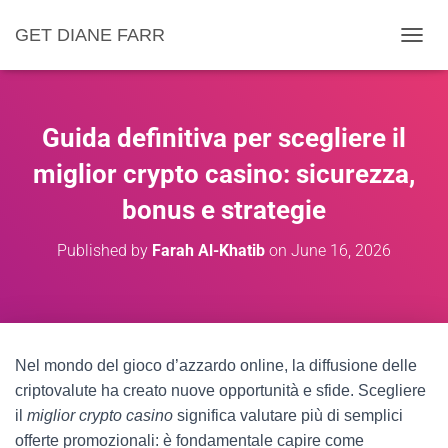
GET DIANE FARR
T
O
G
G
L
Guida definitiva per scegliere il
E
N
miglior crypto casino: sicurezza,
A
bonus e strategie
V
I
G
Published by
Farah Al-Khatib
on
June 16, 2026
A
T
I
O
N
Nel mondo del gioco d’azzardo online, la diffusione delle
criptovalute ha creato nuove opportunità e sfide. Scegliere
il
miglior crypto casino
significa valutare più di semplici
offerte promozionali: è fondamentale capire come