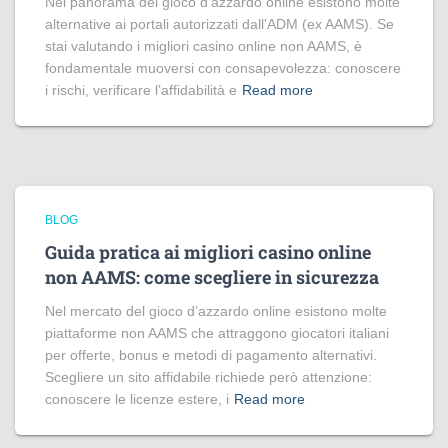
Nel panorama del gioco d’azzardo online esistono molte
alternative ai portali autorizzati dall’ADM (ex AAMS). Se
stai valutando i migliori casino online non AAMS, è
fondamentale muoversi con consapevolezza: conoscere
i rischi, verificare l’affidabilità e
Read more
BLOG
Guida pratica ai migliori casino online
non AAMS: come scegliere in sicurezza
Nel mercato del gioco d’azzardo online esistono molte
piattaforme non AAMS che attraggono giocatori italiani
per offerte, bonus e metodi di pagamento alternativi.
Scegliere un sito affidabile richiede però attenzione:
conoscere le licenze estere, i
Read more