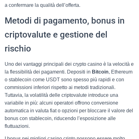
a confermare la qualità dell’offerta.
Metodi di pagamento, bonus in
criptovalute e gestione del
rischio
Uno dei vantaggi principali dei crypto casino è la velocità e
la flessibilità dei pagamenti. Depositi in
Bitcoin
, Ethereum
o stablecoin come USDT sono spesso più rapidi e con
commissioni inferiori rispetto ai metodi tradizionali.
Tuttavia, la volatilità delle criptovalute introduce una
variabile in più: alcuni operatori offrono conversione
automatica in valuta fiat o opzioni per bloccare il valore del
bonus con stablecoin, riducendo l’esposizione alle
fluttuazioni.
I bonus nei migliori casino cripto possono essere molto