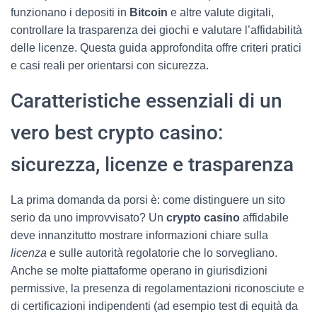
funzionano i depositi in
Bitcoin
e altre valute digitali,
controllare la trasparenza dei giochi e valutare l’affidabilità
delle licenze. Questa guida approfondita offre criteri pratici
e casi reali per orientarsi con sicurezza.
Caratteristiche essenziali di un
vero best crypto casino:
sicurezza, licenze e trasparenza
La prima domanda da porsi è: come distinguere un sito
serio da uno improvvisato? Un
crypto casino
affidabile
deve innanzitutto mostrare informazioni chiare sulla
licenza
e sulle autorità regolatorie che lo sorvegliano.
Anche se molte piattaforme operano in giurisdizioni
permissive, la presenza di regolamentazioni riconosciute e
di certificazioni indipendenti (ad esempio test di equità da