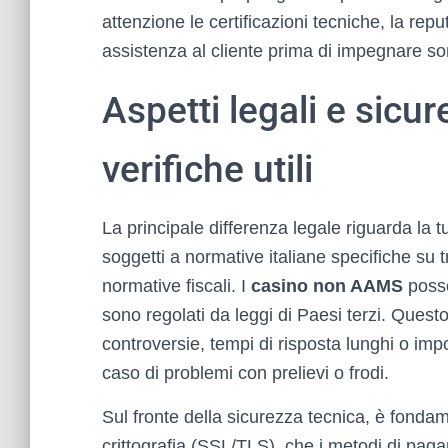
attenzione le certificazioni tecniche, la repu
assistenza al cliente prima di impegnare so
Aspetti legali e sicur
verifiche utili
La principale differenza legale riguarda la tu
soggetti a normative italiane specifiche su t
normative fiscali. I
casino non AAMS
posso
sono regolati da leggi di Paesi terzi. Questo 
controversie, tempi di risposta lunghi o imposs
caso di problemi con prelievi o frodi.
Sul fronte della sicurezza tecnica, è fondament
crittografia (SSL/TLS), che i metodi di paga