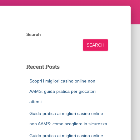
Search
SEARCH
Recent Posts
Scopri i migliori casino online non
AAMS: guida pratica per giocatori
attenti
Guida pratica ai migliori casino online
non AAMS: come scegliere in sicurezza
Guida pratica ai migliori casino online