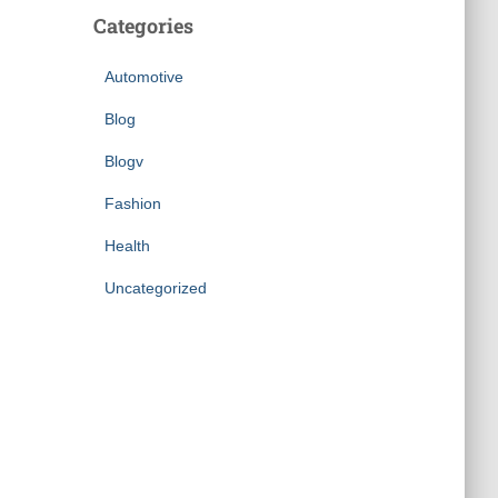
Categories
Automotive
Blog
Blogv
Fashion
Health
Uncategorized