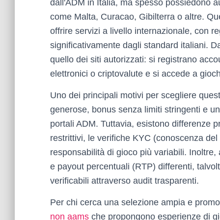
dall'ADM in Italia, ma spesso possiedono au
come Malta, Curacao, Gibilterra o altre. Qu
offrire servizi a livello internazionale, con 
significativamente dagli standard italiani. D
quello dei siti autorizzati: si registrano acco
elettronici o criptovalute e si accede a gioch
Uno dei principali motivi per scegliere ques
generose, bonus senza limiti stringenti e 
portali ADM. Tuttavia, esistono differenze pr
restrittivi, le verifiche KYC (conoscenza del
responsabilità di gioco più variabili. Inoltre
e payout percentuali (RTP) differenti, talvo
verificabili attraverso audit trasparenti.
Per chi cerca una selezione ampia e promozi
non aams
che propongono esperienze di gio