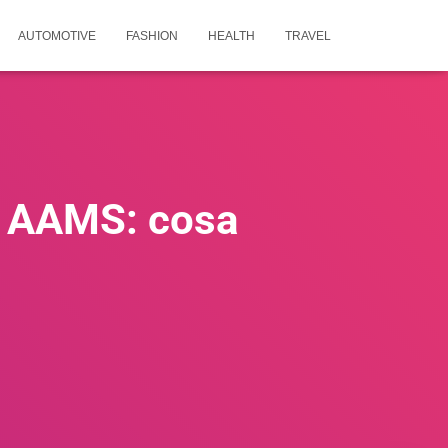
AUTOMOTIVE
FASHION
HEALTH
TRAVEL
n AAMS: cosa