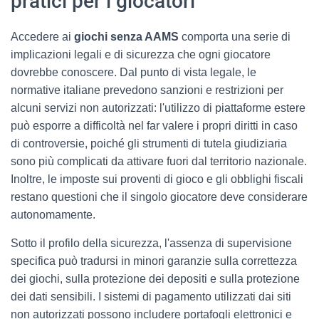
pratici per i giocatori
Accedere ai
giochi senza AAMS
comporta una serie di
implicazioni legali e di sicurezza che ogni giocatore
dovrebbe conoscere. Dal punto di vista legale, le
normative italiane prevedono sanzioni e restrizioni per
alcuni servizi non autorizzati: l'utilizzo di piattaforme estere
può esporre a difficoltà nel far valere i propri diritti in caso
di controversie, poiché gli strumenti di tutela giudiziaria
sono più complicati da attivare fuori dal territorio nazionale.
Inoltre, le imposte sui proventi di gioco e gli obblighi fiscali
restano questioni che il singolo giocatore deve considerare
autonomamente.
Sotto il profilo della sicurezza, l'assenza di supervisione
specifica può tradursi in minori garanzie sulla correttezza
dei giochi, sulla protezione dei depositi e sulla protezione
dei dati sensibili. I sistemi di pagamento utilizzati dai siti
non autorizzati possono includere portafogli elettronici e