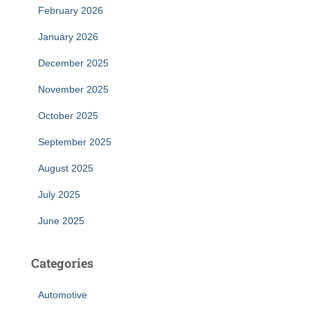
February 2026
January 2026
December 2025
November 2025
October 2025
September 2025
August 2025
July 2025
June 2025
Categories
Automotive