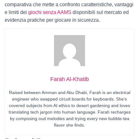
comparativa che mette a confronto caratteristiche, vantaggi
e limiti dei
giochi senza AAMS
disponibili sul mercato ed
evidenzia pratiche per giocare in sicurezza.
Farah Al-Khatib
Raised between Amman and Abu Dhabi, Farah is an electrical
engineer who swapped circuit boards for keyboards. She’s
covered subjects from AI ethics to desert gardening and loves
translating tech jargon into human language. Farah recharges
by composing oud melodies and trying every new bubble-tea
flavor she finds.