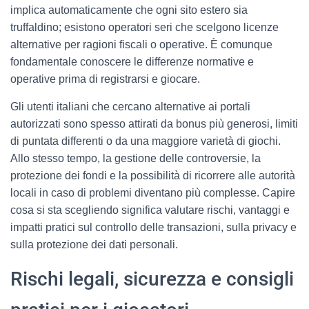
implica automaticamente che ogni sito estero sia
truffaldino; esistono operatori seri che scelgono licenze
alternative per ragioni fiscali o operative. È comunque
fondamentale conoscere le differenze normative e
operative prima di registrarsi e giocare.
Gli utenti italiani che cercano alternative ai portali
autorizzati sono spesso attirati da bonus più generosi, limiti
di puntata differenti o da una maggiore varietà di giochi.
Allo stesso tempo, la gestione delle controversie, la
protezione dei fondi e la possibilità di ricorrere alle autorità
locali in caso di problemi diventano più complesse. Capire
cosa si sta scegliendo significa valutare rischi, vantaggi e
impatti pratici sul controllo delle transazioni, sulla privacy e
sulla protezione dei dati personali.
Rischi legali, sicurezza e consigli