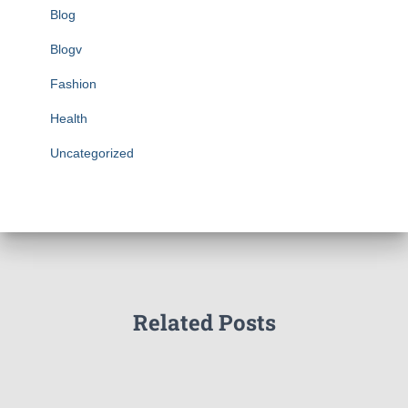
Blog
Blogv
Fashion
Health
Uncategorized
Related Posts