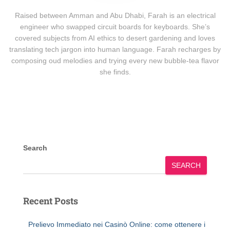
Raised between Amman and Abu Dhabi, Farah is an electrical
engineer who swapped circuit boards for keyboards. She’s
covered subjects from AI ethics to desert gardening and loves
translating tech jargon into human language. Farah recharges by
composing oud melodies and trying every new bubble-tea flavor
she finds.
Search
SEARCH
Recent Posts
Prelievo Immediato nei Casinò Online: come ottenere i