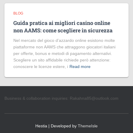
BLOG
Guida pratica ai migliori casino online
non AAMS: come scegliere in sicurezza
Nel mercato del gioco d’azzardo online esistono molte
piattaforme non AAMS che attraggono giocatori italiani
per offerte, bonus e metodi di pagamento alternativi.
Scegliere un sito affidabile richiede però attenzione:
conoscere le licenze estere, i
Read more
Business & collaboration inquiries:
Rakahna85@outlook.com
Hestia | Developed by
ThemeIsle