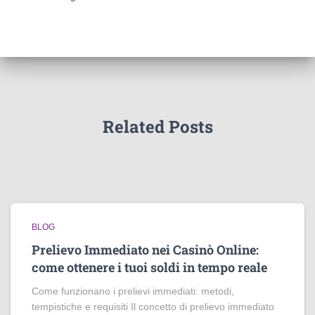
Related Posts
BLOG
Prelievo Immediato nei Casinò Online:
come ottenere i tuoi soldi in tempo reale
Come funzionano i prelievi immediati: metodi,
tempistiche e requisiti Il concetto di prelievo immediato