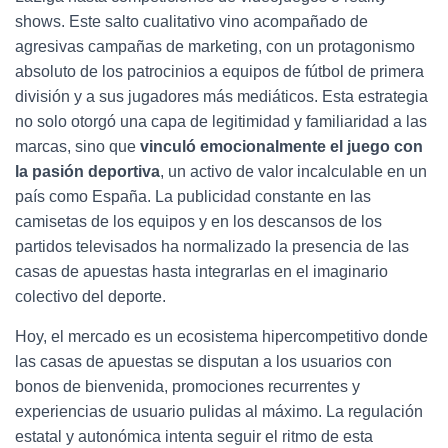
shows. Este salto cualitativo vino acompañado de
agresivas campañas de marketing, con un protagonismo
absoluto de los patrocinios a equipos de fútbol de primera
división y a sus jugadores más mediáticos. Esta estrategia
no solo otorgó una capa de legitimidad y familiaridad a las
marcas, sino que
vinculó emocionalmente el juego con
la pasión deportiva
, un activo de valor incalculable en un
país como España. La publicidad constante en las
camisetas de los equipos y en los descansos de los
partidos televisados ha normalizado la presencia de las
casas de apuestas hasta integrarlas en el imaginario
colectivo del deporte.
Hoy, el mercado es un ecosistema hipercompetitivo donde
las casas de apuestas se disputan a los usuarios con
bonos de bienvenida, promociones recurrentes y
experiencias de usuario pulidas al máximo. La regulación
estatal y autonómica intenta seguir el ritmo de esta