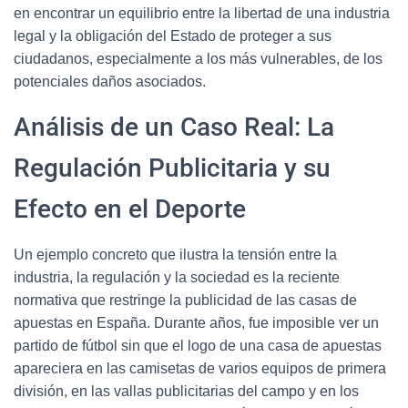
en encontrar un equilibrio entre la libertad de una industria
legal y la obligación del Estado de proteger a sus
ciudadanos, especialmente a los más vulnerables, de los
potenciales daños asociados.
Análisis de un Caso Real: La
Regulación Publicitaria y su
Efecto en el Deporte
Un ejemplo concreto que ilustra la tensión entre la
industria, la regulación y la sociedad es la reciente
normativa que restringe la publicidad de las casas de
apuestas en España. Durante años, fue imposible ver un
partido de fútbol sin que el logo de una casa de apuestas
apareciera en las camisetas de varios equipos de primera
división, en las vallas publicitarias del campo y en los