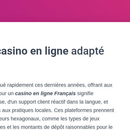
casino en ligne
adapté
ué rapidement ces dernières années, offrant aux
pour un
casino en ligne Français
signifie
e, d'un support client réactif dans la langue, et
s aux pratiques locales. Ces plateformes prennent
ueurs hexagonaux, comme les types de jeux
es et les montants de dépôt raisonnables pour le