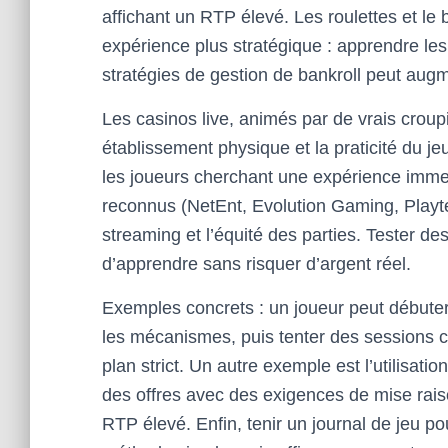
affichant un RTP élevé. Les roulettes et le 
expérience plus stratégique : apprendre les 
stratégies de gestion de bankroll peut aug
Les casinos live, animés par de vrais croup
établissement physique et la praticité du j
les joueurs cherchant une expérience immer
reconnus (NetEnt, Evolution Gaming, Playte
streaming et l’équité des parties. Tester 
d’apprendre sans risquer d’argent réel.
Exemples concrets : un joueur peut débuter
les mécanismes, puis tenter des sessions 
plan strict. Un autre exemple est l’utilisatio
des offres avec des exigences de mise raison
RTP élevé. Enfin, tenir un journal de jeu p