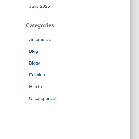
June 2025
Categories
Automotive
Blog
Blogv
Fashion
Health
Uncategorized