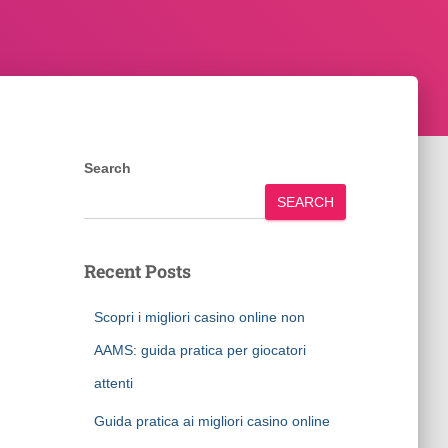
Search
SEARCH
Recent Posts
Scopri i migliori casino online non
AAMS: guida pratica per giocatori
attenti
Guida pratica ai migliori casino online