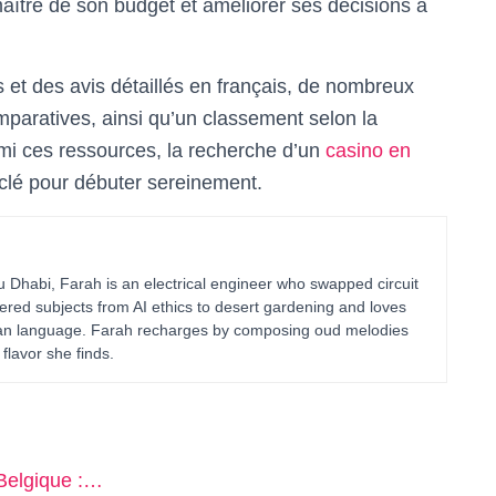
aître de son budget et améliorer ses décisions à
 et des avis détaillés en français, de nombreux
paratives, ainsi qu’un classement selon la
Parmi ces ressources, la recherche d’un
casino en
clé pour débuter sereinement.
habi, Farah is an electrical engineer who swapped circuit
ered subjects from AI ethics to desert gardening and loves
uman language. Farah recharges by composing oud melodies
flavor she finds.
 Belgique :…