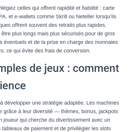
iez celles qui offrent rapidité et fiabilité : carte
, et e-wallets comme Skrill ou Neteller lorsqu’ils
ques offrent souvent des retraits plus rapides,
 être plus longs mais plus sécurisés pour de gros
s éventuels et de la prise en charge des monnaies
ro, ce qui évite des frais de conversion.
emples de jeux : comment
ience
de à développer une stratégie adaptée. Les machines
ne grâce à leur diversité — thèmes, bonus, jackpots
un joueur qui cherche du divertissement avec un
es tableaux de paiement et de privilégier les slots