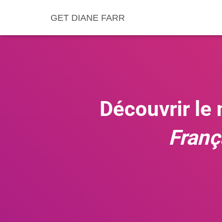
GET DIANE FARR
Découvrir le
Franç