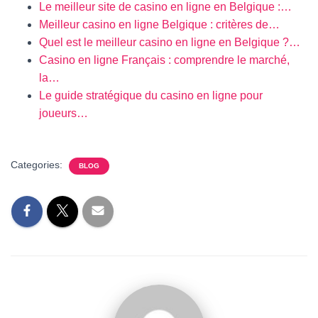
Le meilleur site de casino en ligne en Belgique :…
Meilleur casino en ligne Belgique : critères de…
Quel est le meilleur casino en ligne en Belgique ?…
Casino en ligne Français : comprendre le marché,
la…
Le guide stratégique du casino en ligne pour
joueurs…
Categories:
BLOG