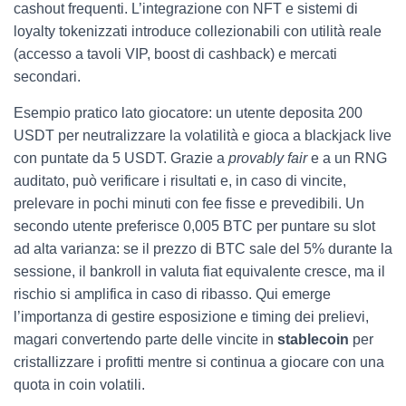
cashout frequenti. L’integrazione con NFT e sistemi di
loyalty tokenizzati introduce collezionabili con utilità reale
(accesso a tavoli VIP, boost di cashback) e mercati
secondari.
Esempio pratico lato giocatore: un utente deposita 200
USDT per neutralizzare la volatilità e gioca a blackjack live
con puntate da 5 USDT. Grazie a
provably fair
e a un RNG
auditato, può verificare i risultati e, in caso di vincite,
prelevare in pochi minuti con fee fisse e prevedibili. Un
secondo utente preferisce 0,005 BTC per puntare su slot
ad alta varianza: se il prezzo di BTC sale del 5% durante la
sessione, il bankroll in valuta fiat equivalente cresce, ma il
rischio si amplifica in caso di ribasso. Qui emerge
l’importanza di gestire esposizione e timing dei prelievi,
magari convertendo parte delle vincite in
stablecoin
per
cristallizzare i profitti mentre si continua a giocare con una
quota in coin volatili.