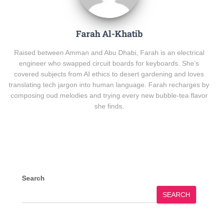
Farah Al-Khatib
Raised between Amman and Abu Dhabi, Farah is an electrical
engineer who swapped circuit boards for keyboards. She’s
covered subjects from AI ethics to desert gardening and loves
translating tech jargon into human language. Farah recharges by
composing oud melodies and trying every new bubble-tea flavor
she finds.
Search
SEARCH