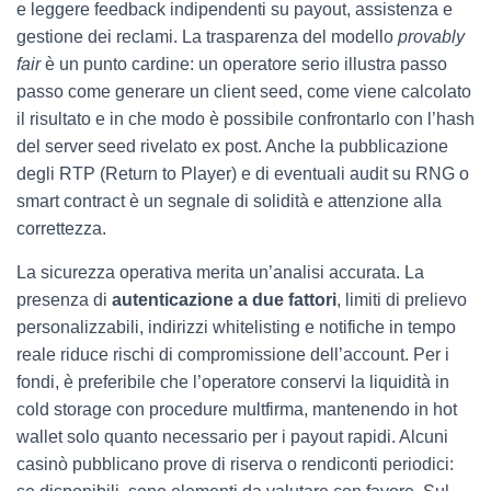
e leggere feedback indipendenti su payout, assistenza e
gestione dei reclami. La trasparenza del modello
provably
fair
è un punto cardine: un operatore serio illustra passo
passo come generare un client seed, come viene calcolato
il risultato e in che modo è possibile confrontarlo con l’hash
del server seed rivelato ex post. Anche la pubblicazione
degli RTP (Return to Player) e di eventuali audit su RNG o
smart contract è un segnale di solidità e attenzione alla
correttezza.
La sicurezza operativa merita un’analisi accurata. La
presenza di
autenticazione a due fattori
, limiti di prelievo
personalizzabili, indirizzi whitelisting e notifiche in tempo
reale riduce rischi di compromissione dell’account. Per i
fondi, è preferibile che l’operatore conservi la liquidità in
cold storage con procedure multfirma, mantenendo in hot
wallet solo quanto necessario per i payout rapidi. Alcuni
casinò pubblicano prove di riserva o rendiconti periodici: