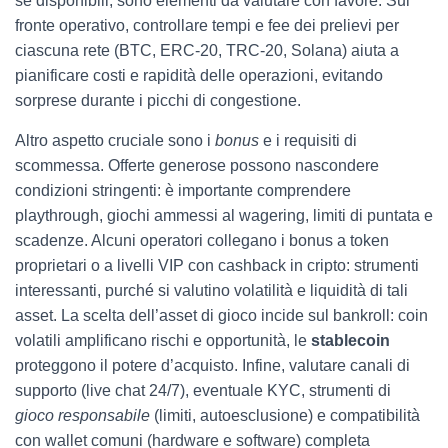
se disponibili, sono elementi da valutare con favore. Sul
fronte operativo, controllare tempi e fee dei prelievi per
ciascuna rete (BTC, ERC-20, TRC-20, Solana) aiuta a
pianificare costi e rapidità delle operazioni, evitando
sorprese durante i picchi di congestione.
Altro aspetto cruciale sono i
bonus
e i requisiti di
scommessa. Offerte generose possono nascondere
condizioni stringenti: è importante comprendere
playthrough, giochi ammessi al wagering, limiti di puntata e
scadenze. Alcuni operatori collegano i bonus a token
proprietari o a livelli VIP con cashback in cripto: strumenti
interessanti, purché si valutino volatilità e liquidità di tali
asset. La scelta dell’asset di gioco incide sul bankroll: coin
volatili amplificano rischi e opportunità, le
stablecoin
proteggono il potere d’acquisto. Infine, valutare canali di
supporto (live chat 24/7), eventuale KYC, strumenti di
gioco responsabile
(limiti, autoesclusione) e compatibilità
con wallet comuni (hardware e software) completa