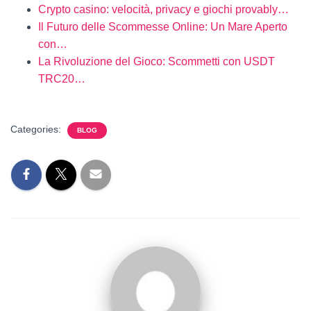
Crypto casino: velocità, privacy e giochi provably…
Il Futuro delle Scommesse Online: Un Mare Aperto
con…
La Rivoluzione del Gioco: Scommetti con USDT
TRC20…
Categories:
BLOG