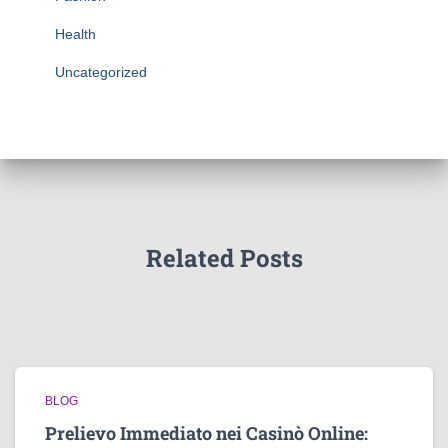
Health
Uncategorized
Related Posts
BLOG
Prelievo Immediato nei Casinò Online: