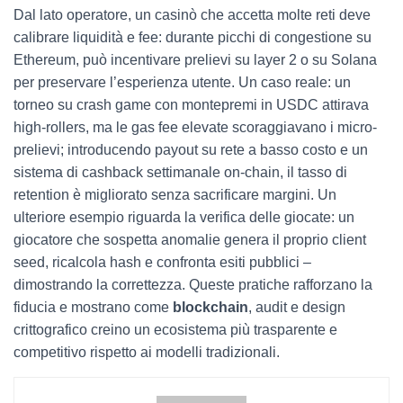
Dal lato operatore, un casinò che accetta molte reti deve
calibrare liquidità e fee: durante picchi di congestione su
Ethereum, può incentivare prelievi su layer 2 o su Solana
per preservare l’esperienza utente. Un caso reale: un
torneo su crash game con montepremi in USDC attirava
high-rollers, ma le gas fee elevate scoraggiavano i micro-
prelievi; introducendo payout su rete a basso costo e un
sistema di cashback settimanale on-chain, il tasso di
retention è migliorato senza sacrificare margini. Un
ulteriore esempio riguarda la verifica delle giocate: un
giocatore che sospetta anomalie genera il proprio client
seed, ricalcola hash e confronta esiti pubblici –
dimostrando la correttezza. Queste pratiche rafforzano la
fiducia e mostrano come
blockchain
, audit e design
crittografico creino un ecosistema più trasparente e
competitivo rispetto ai modelli tradizionali.