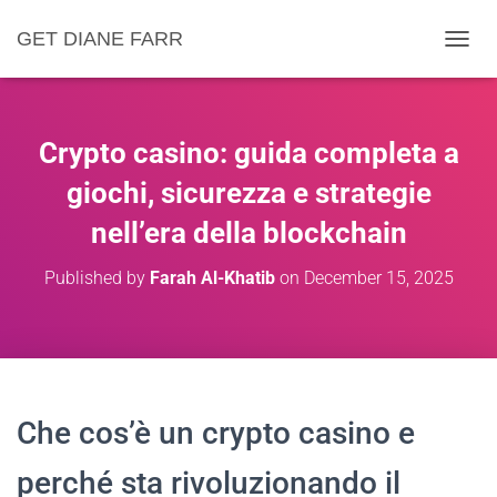
GET DIANE FARR
T
O
G
G
L
Crypto casino: guida completa a
E
N
giochi, sicurezza e strategie
A
nell’era della blockchain
V
I
G
Published by
Farah Al-Khatib
on
December 15, 2025
A
T
I
O
N
Che cos’è un crypto casino e
perché sta rivoluzionando il