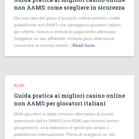
non AAMS: come scegliere in sicurezza
Nel mercato del gioco d’azzardo online esistono molte
piattaforme non AAMS che attraggono giocatori italiani
per offerte, bonus e metodi di pagamento alternativi.
Scegliere un sito affidabile richiede però attenzione:
conoscere le licenze estere, i
Read more…
BLOG
Guida pratica ai migliori casino online
non AAMS per giocatori italiani
Molti giocatori in Italia cercano alternative ai portali
autorizzati dall’ex AAMS (ora ADM) per trovare bonus
più generosi, una selezione di giochi più ampia o
piattaforme internazionali. Prima di scegliere un sito