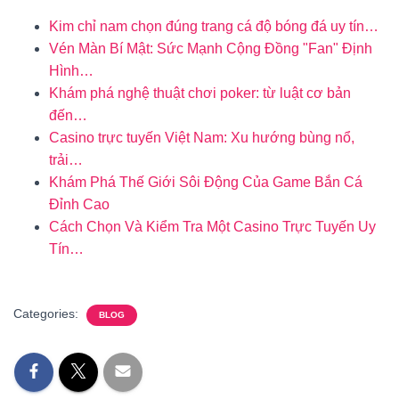
Kim chỉ nam chọn đúng trang cá độ bóng đá uy tín…
Vén Màn Bí Mật: Sức Mạnh Cộng Đồng "Fan" Định
Hình…
Khám phá nghệ thuật chơi poker: từ luật cơ bản
đến…
Casino trực tuyến Việt Nam: Xu hướng bùng nổ,
trải…
Khám Phá Thế Giới Sôi Động Của Game Bắn Cá
Đỉnh Cao
Cách Chọn Và Kiểm Tra Một Casino Trực Tuyến Uy
Tín…
Categories:
BLOG