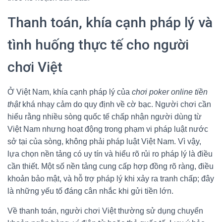
Thanh toán, khía cạnh pháp lý và
tình huống thực tế cho người
chơi Việt
Ở Việt Nam, khía cạnh pháp lý của
chơi poker online tiền
thật
khá nhạy cảm do quy định về cờ bạc. Người chơi cần
hiểu rằng nhiều sòng quốc tế chấp nhận người dùng từ
Việt Nam nhưng hoạt động trong phạm vi pháp luật nước
sở tại của sòng, không phải pháp luật Việt Nam. Vì vậy,
lựa chọn nền tảng có uy tín và hiểu rõ rủi ro pháp lý là điều
cần thiết. Một số nền tảng cung cấp hợp đồng rõ ràng, điều
khoản bảo mật, và hỗ trợ pháp lý khi xảy ra tranh chấp; đây
là những yếu tố đáng cân nhắc khi gửi tiền lớn.
Về thanh toán, người chơi Việt thường sử dụng chuyển