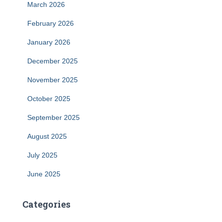
March 2026
February 2026
January 2026
December 2025
November 2025
October 2025
September 2025
August 2025
July 2025
June 2025
Categories