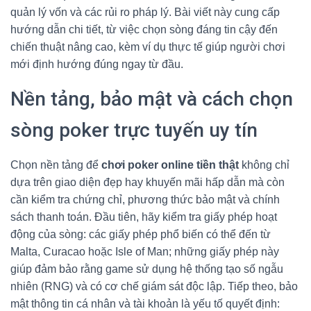
quản lý vốn và các rủi ro pháp lý. Bài viết này cung cấp
hướng dẫn chi tiết, từ việc chọn sòng đáng tin cậy đến
chiến thuật nâng cao, kèm ví dụ thực tế giúp người chơi
mới định hướng đúng ngay từ đầu.
Nền tảng, bảo mật và cách chọn
sòng poker trực tuyến uy tín
Chọn nền tảng để
chơi poker online tiền thật
không chỉ
dựa trên giao diện đẹp hay khuyến mãi hấp dẫn mà còn
cần kiểm tra chứng chỉ, phương thức bảo mật và chính
sách thanh toán. Đầu tiên, hãy kiểm tra giấy phép hoạt
động của sòng: các giấy phép phổ biến có thể đến từ
Malta, Curacao hoặc Isle of Man; những giấy phép này
giúp đảm bảo rằng game sử dụng hệ thống tạo số ngẫu
nhiên (RNG) và có cơ chế giám sát độc lập. Tiếp theo, bảo
mật thông tin cá nhân và tài khoản là yếu tố quyết định: