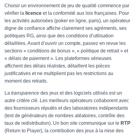
Choisir un environnement de jeu de qualité commence par
vérifier la
licence
et la conformité aux lois françaises. Pour
les activités autorisées (poker en ligne, paris), un opérateur
digne de confiance affiche clairement ses agréments, ses
politiques RG, ainsi que des conditions d’utilisation
détaillées. Avant d’ouvrir un compte, passez en revue les
sections « conditions de bonus », « politique de retrait » et
« délais de paiement ». Les plateformes sérieuses
affichent des délais réalistes, détaillent les pièces
justificatives et ne multiplient pas les restrictions au
moment des retraits.
La
transparence
des jeux et des logiciels utilisés est un
autre critère clé. Les meilleurs opérateurs collaborent avec
des fournisseurs réputés et des laboratoires indépendants
(test de générateurs de nombres aléatoires, contrôle des
taux de redistribution). Un bon site communique sur le
RTP
(Return to Player), la contribution des jeux à la mise des