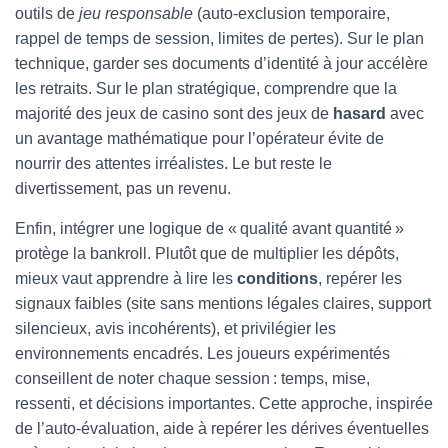
outils de
jeu responsable
(auto-exclusion temporaire,
rappel de temps de session, limites de pertes). Sur le plan
technique, garder ses documents d’identité à jour accélère
les retraits. Sur le plan stratégique, comprendre que la
majorité des jeux de casino sont des jeux de
hasard
avec
un avantage mathématique pour l’opérateur évite de
nourrir des attentes irréalistes. Le but reste le
divertissement, pas un revenu.
Enfin, intégrer une logique de « qualité avant quantité »
protège la bankroll. Plutôt que de multiplier les dépôts,
mieux vaut apprendre à lire les
conditions
, repérer les
signaux faibles (site sans mentions légales claires, support
silencieux, avis incohérents), et privilégier les
environnements encadrés. Les joueurs expérimentés
conseillent de noter chaque session : temps, mise,
ressenti, et décisions importantes. Cette approche, inspirée
de l’auto-évaluation, aide à repérer les dérives éventuelles