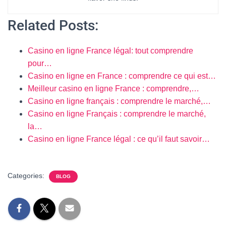
Related Posts:
Casino en ligne France légal: tout comprendre
pour…
Casino en ligne en France : comprendre ce qui est…
Meilleur casino en ligne France : comprendre,…
Casino en ligne français : comprendre le marché,…
Casino en ligne Français : comprendre le marché,
la…
Casino en ligne France légal : ce qu’il faut savoir…
Categories:
BLOG