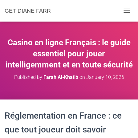
GET DIANE FARR
T
O
G
G
L
Casino en ligne Français : le guide
E
N
essentiel pour jouer
A
intelligemment et en toute sécurité
V
I
G
Published by
Farah Al-Khatib
on
January 10, 2026
A
T
I
O
N
Réglementation en France : ce
que tout joueur doit savoir