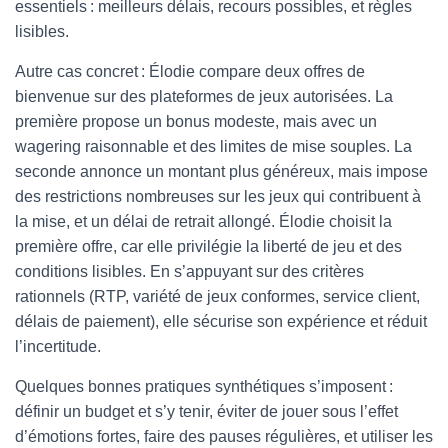
essentiels : meilleurs délais, recours possibles, et règles
lisibles.
Autre cas concret : Élodie compare deux offres de
bienvenue sur des plateformes de jeux autorisées. La
première propose un bonus modeste, mais avec un
wagering raisonnable et des limites de mise souples. La
seconde annonce un montant plus généreux, mais impose
des restrictions nombreuses sur les jeux qui contribuent à
la mise, et un délai de retrait allongé. Élodie choisit la
première offre, car elle privilégie la liberté de jeu et des
conditions lisibles. En s’appuyant sur des critères
rationnels (RTP, variété de jeux conformes, service client,
délais de paiement), elle sécurise son expérience et réduit
l’incertitude.
Quelques bonnes pratiques synthétiques s’imposent :
définir un budget et s’y tenir, éviter de jouer sous l’effet
d’émotions fortes, faire des pauses régulières, et utiliser les