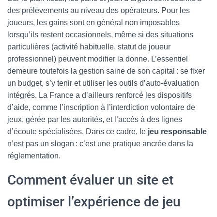
des prélèvements au niveau des opérateurs. Pour les
joueurs, les gains sont en général non imposables
lorsqu’ils restent occasionnels, même si des situations
particulières (activité habituelle, statut de joueur
professionnel) peuvent modifier la donne. L’essentiel
demeure toutefois la gestion saine de son capital : se fixer
un budget, s’y tenir et utiliser les outils d’auto-évaluation
intégrés. La France a d’ailleurs renforcé les dispositifs
d’aide, comme l’inscription à l’interdiction volontaire de
jeux, gérée par les autorités, et l’accès à des lignes
d’écoute spécialisées. Dans ce cadre, le
jeu responsable
n’est pas un slogan : c’est une pratique ancrée dans la
réglementation.
Comment évaluer un site et
optimiser l’expérience de jeu