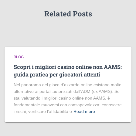
Related Posts
BLOG
Scopri i migliori casino online non AAMS:
guida pratica per giocatori attenti
Nel panorama del gioco d’azzardo online esistono molte
alternative ai portali autorizzati dall’ADM (ex AAMS). Se
stai valutando i migliori casino online non AAMS, è
fondamentale muoversi con consapevolezza: conoscere
i rischi, verificare l’affidabilità e
Read more