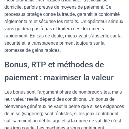
domicile, parfois preuve de moyens de paiement. Ce
processus protège contre la fraude, garantit la conformité
réglementaire et sécurise les retraits. Un opérateur sérieux
vous guidera pas à pas et traitera ces documents
rapidement. En cas de doute, mieux vaut s’abstenir, car la
sécurité et la transparence priment toujours sur la
promesse de gains rapides.
Bonus, RTP et méthodes de
paiement : maximiser la valeur
Les bonus sont l’argument phare de nombreux sites, mais
leur valeur réelle dépend des conditions. Un bonus de
bienvenue généreux ne vaut la peine que si ses exigences
de mise (wagering) sont réalistes, si les jeux contribuent
suffisamment au déblocage et si la durée de validité n’est
pas trop courte. Les machines à sous contribuent