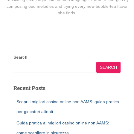
composing oud melodies and trying every new bubble-tea flavor
she finds.
Search
SEARCH
Recent Posts
Scopri i migliori casino online non AAMS: guida pratica
per giocatori attenti
Guida pratica ai migliori casino online non AAMS:
come scegliere in sicurezza