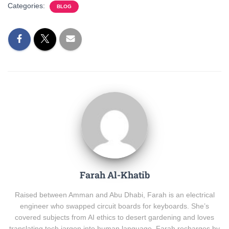
Categories:
BLOG
Farah Al-Khatib
Raised between Amman and Abu Dhabi, Farah is an electrical
engineer who swapped circuit boards for keyboards. She’s
covered subjects from AI ethics to desert gardening and loves
translating tech jargon into human language. Farah recharges by