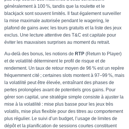
généralement à 100 %, tandis que la roulette et le
blackjack sont souvent limités. Il faut également surveiller
la mise maximale autorisée pendant le wagering, le
plafond de gains avec les tours gratuits et la liste des jeux
exclus. Une lecture attentive des T&C est capitale pour
éviter les mauvaises surprises au moment du retrait.
Au-delà des bonus, les notions de
RTP
(Return to Player)
et de volatilité déterminent le profil de risque et de
rendement. Un taux de retour moyen de 96 % est un repère
fréquemment cité ; certaines slots montent à 97–99 %, mais
la volatilité peut être élevée, entraînant des phases de
pertes prolongées avant de potentiels gros gains. Pour
gérer son capital, une stratégie simple consiste à ajuster la
mise à la volatilité : mise plus basse pour les jeux très
volatils, mise plus flexible pour des titres au comportement
plus régulier. Le suivi d’un budget, l’usage de limites de
dépôt et la planification de sessions courtes constituent