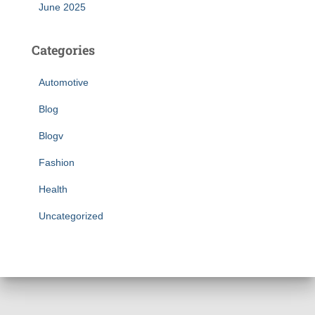
June 2025
Categories
Automotive
Blog
Blogv
Fashion
Health
Uncategorized