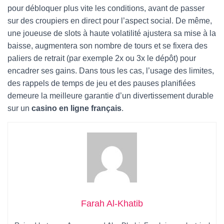
pour débloquer plus vite les conditions, avant de passer
sur des croupiers en direct pour l’aspect social. De même,
une joueuse de slots à haute volatilité ajustera sa mise à la
baisse, augmentera son nombre de tours et se fixera des
paliers de retrait (par exemple 2x ou 3x le dépôt) pour
encadrer ses gains. Dans tous les cas, l’usage des limites,
des rappels de temps de jeu et des pauses planifiées
demeure la meilleure garantie d’un divertissement durable
sur un
casino en ligne français
.
Farah Al-Khatib