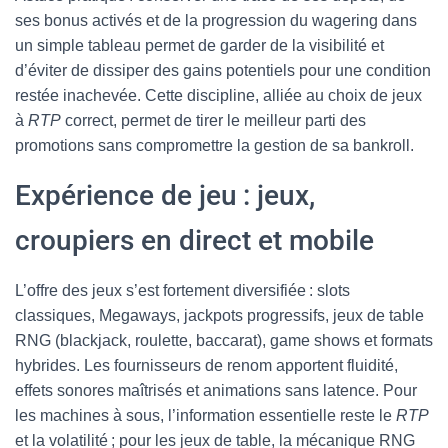
ses bonus activés et de la progression du wagering dans
un simple tableau permet de garder de la visibilité et
d’éviter de dissiper des gains potentiels pour une condition
restée inachevée. Cette discipline, alliée au choix de jeux
à
RTP
correct, permet de tirer le meilleur parti des
promotions sans compromettre la gestion de sa bankroll.
Expérience de jeu : jeux,
croupiers en direct et mobile
L’offre des jeux s’est fortement diversifiée : slots
classiques, Megaways, jackpots progressifs, jeux de table
RNG (blackjack, roulette, baccarat), game shows et formats
hybrides. Les fournisseurs de renom apportent fluidité,
effets sonores maîtrisés et animations sans latence. Pour
les machines à sous, l’information essentielle reste le
RTP
et la volatilité ; pour les jeux de table, la mécanique RNG