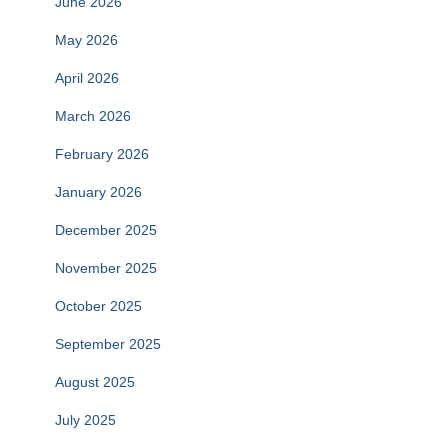
June 2026
May 2026
April 2026
March 2026
February 2026
January 2026
December 2025
November 2025
October 2025
September 2025
August 2025
July 2025